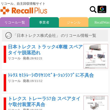
リコール、自主回収情報サイト
リコール一覧
事業者
ジャンル
RecallWat
「日本トレクス株式会社」 のリコール情報一覧
日本トレクス トラック4車種 スペア
タイヤ脱落恐れ
リコール
発表:20/02/21
ﾄﾚｸｽ ｾﾐﾄﾚｰﾗのﾘﾔｺﾝﾋﾞﾈｰｼｮﾝﾗﾝﾌﾟに不具合
リコール
発表:19/11/12
トレクス トレーラ57台 スペアタイ
ヤ取付装置不具合