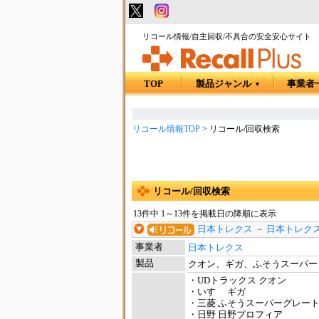
リコール情報/自主回収/不具合の安全安心サイト
TOP
製品ジャンル
事業者
▼
リコール情報TOP
>
リコール/回収検索
リコール/回収検索
13件中 1～13件を掲載日の降順に表示
日本トレクス
－
日本トレクス
事業者
日本トレクス
製品
クオン、ギガ、ふそうスーパー
・UDトラックス クオン
・いすゞ ギガ
・三菱 ふそうスーパーグレー
・日野 日野プロフィア