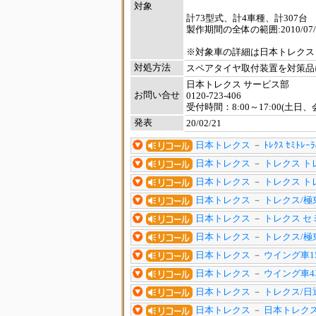
対象
計73型式、計4車種、計307台
製作期間の全体の範囲:2010/07/07
※対象車の詳細は日本トレクス
対処方法
スペアタイヤ取付装置を対策品
日本トレクス サービス部
お問い合せ
0120-723-406
受付時間：8:00～17:00(土日
発表
20/02/21
日本トレクス
－
ﾄﾚｸｽ ｾﾐﾄﾚｰﾗ
日本トレクス
－
トレクス ト
日本トレクス
－
トレクス ト
日本トレクス
－
トレクス/極
日本トレクス
－
トレクス セ
日本トレクス
－
トレクス/極
日本トレクス
－
ウイング車1
日本トレクス
－
ウイング車4
日本トレクス
－
トレクス/日通
日本トレクス
－
日本トレクス