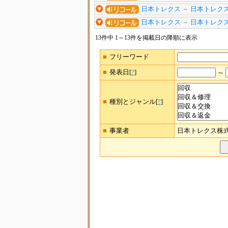
日本トレクス
－
日本トレクス
日本トレクス
－
日本トレクス
13件中 1～13件を掲載日の降順に表示
■フリーワード
■発表日[
?
]
～
■種別とジャンル[
?
]
■事業者
日本トレクス株