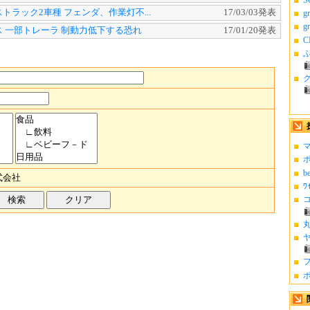
トラック2車種 フェンダ、作業灯不...
17/03/03発表
g
g
 一部トレーラ 制動力低下する恐れ
17/01/20発表
C
ふ
マ
ポ
b
式会社
ﾜ
コ
丸
ヤ
フ
ポ