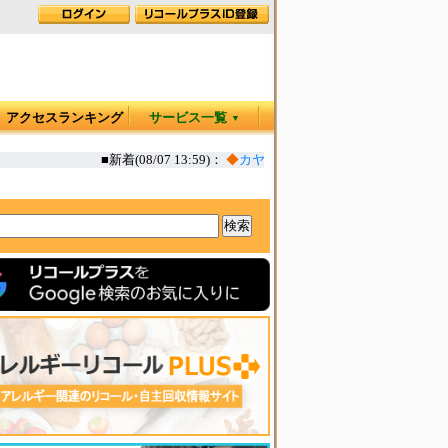
アクセスランキング
サービス一覧
▼
■新着(08/07 13:59)：
◆
カヤック オタリア360T 一部生地の