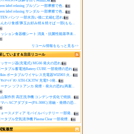
reen label relaxing ブルゾン 一部摩擦で色...
reen label relaxing サンダル 一部摩擦で色...
ITEN パンツ 一部水洗い後に丈縮む恐れ
んわり食感!豚玉お好み焼＆焼そば 一部(もも...
クッション食器棚シート 消臭・抗菌性能基準未...
リコール情報をもっと見る>>
探しています＆注目リコール
ッサージ器(充電式) MG66 発火の恐れ
ータブル蓄電池Battery CUBE 一部発煙の恐れ
elkin ポータブルワイヤレス充電器WIZ003 火...
ｲﾔﾚｽﾍｯﾄﾞﾎﾝ ATH-CK3TW 充電ｹｰｽ発...
ーナン ソフトアンカ 発煙・発火の恐れ(再案...
山製作所 高圧洗浄機 コンデンサ劣化で焼損...
マハ ACアダプター(PA-300C) 溶融・発煙の恐...
ォースメディア モバイルバッテリー 一部発...
ータブル空気清浄機 Plasma Clear 一部発煙...
閲覧履歴