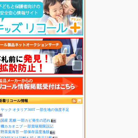
新着リコール情報
ヤック オタリア360T 一部生地の強度不足
純国産 黒糖 一部カビ発生の恐れ
有機カカオニブ 一部賞味期限誤記
嬉野茶葉海苔 一部保存温度逸脱
OYMILK14 誤解を招く商品記載