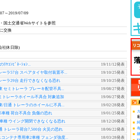
～2019/07/09
・国土交通省Webサイトを参照
に交換
、会社休日除)
のﾘﾔｺﾝﾋﾞﾈｰｼｮﾝ...
19/11/12発表
レーラ57台 スペアタイヤ取付装置不...
19/10/25発表
レーラ29台 走行できなくなる恐れ
19/10/25発表
東 セミトレーラ ブレーキ配管不具...
19/08/27発表
ミトレーラホイール不具合 対象追加
19/06/27発表
東/日通 トレーラのホイールに不具...
19/02/28発表
カ
5車種 荷台不具合 負傷の恐れ
19/01/25発表
車種 ウイング開閉できなくなる恐れ
18/12/20発表
 トレーラ荷台7,500台 火災の恐れ
18/06/22発表
コンテナ専用車2車種 フェンダ強度...
18/03/28発表
S