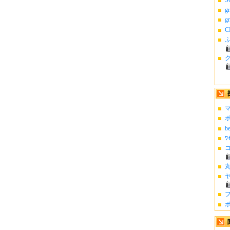
g
g
C
ふ
マ
ポ
b
ﾜ
コ
丸
ヤ
フ
ポ