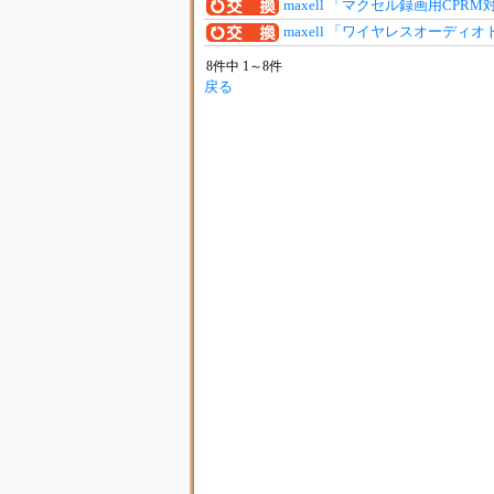
maxell 「マクセル録画用CPRM
maxell 「ワイヤレスオーディ
8件中 1～8件
戻る