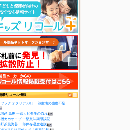
新着リコール情報
ヤック オタリア360T 一部生地の強度不足
純国産 黒糖 一部カビ発生の恐れ
有機カカオニブ 一部賞味期限誤記
嬉野茶葉海苔 一部保存温度逸脱
OYMILK14 誤解を招く商品記載