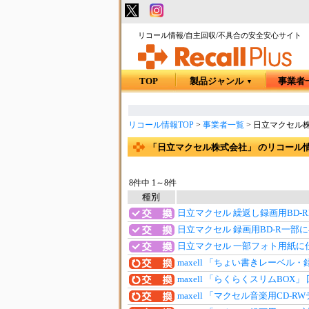
リコール情報/自主回収/不具合の安全安心サイト
TOP
製品ジャンル
事業者
▼
リコール情報TOP
>
事業者一覧
>
日立マクセル
「日立マクセル株式会社」 のリコール
8件中 1～8件
種別
日立マクセル 繰返し録画用BD-R
日立マクセル 録画用BD-R一部
日立マクセル 一部フォト用紙に
maxell 「ちょい書きレーベル
maxell 「らくらくスリムBOX
maxell 「マクセル音楽用CD-