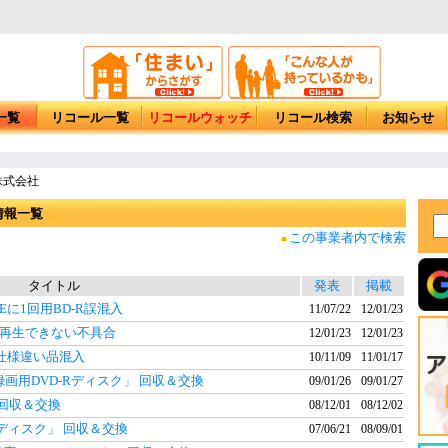
一覧
リコール一覧
リコールウォッチ
リコール検索
お知らせ
株式会社
情報一覧
この事業者内で検索
■
タイトル
発表
掲載
Eに1回用BD-R誤混入
11/07/22
12/01/23
に再生できない不具合
12/01/23
12/01/23
仕様違い品混入
10/11/09
11/01/17
・録画用DVD-Rディスク」 回収＆交換
09/01/26
09/01/27
」 回収＆交換
08/12/01
08/12/02
RWディスク」 回収＆交換
07/06/21
08/09/01