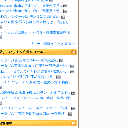
reen label relaxing ブルゾン 一部摩擦で色...
reen label relaxing サンダル 一部摩擦で色...
ITEN パンツ 一部水洗い後に丈縮む恐れ
んわり食感!豚玉お好み焼＆焼そば 一部(もも...
クッション食器棚シート 消臭・抗菌性能基準未...
リコール情報をもっと見る>>
探しています＆注目リコール
ッサージ器(充電式) MG66 発火の恐れ
ータブル蓄電池Battery CUBE 一部発煙の恐れ
elkin ポータブルワイヤレス充電器WIZ003 火...
ｲﾔﾚｽﾍｯﾄﾞﾎﾝ ATH-CK3TW 充電ｹｰｽ発...
ーナン ソフトアンカ 発煙・発火の恐れ(再案...
山製作所 高圧洗浄機 コンデンサ劣化で焼損...
マハ ACアダプター(PA-300C) 溶融・発煙の恐...
ォースメディア モバイルバッテリー 一部発...
ータブル空気清浄機 Plasma Clear 一部発煙...
閲覧履歴