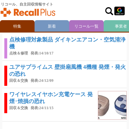
リコール、自主回収情報サイト
特集
新着
リコール一覧
事業者
点検修理対象製品 ダイキンエアコン・空気清浄
機
点検＆修理
発表:14/10/17
ユアサプライムス 壁掛扇風機 4機種 発煙・発火
の恐れ
回収＆交換
発表:24/12/09
ワイヤレスイヤホン充電ケース 発
煙･焼損の恐れ
回収＆交換
発表:24/11/15