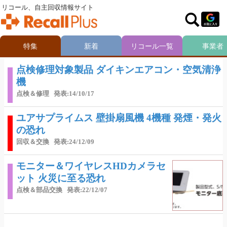
リコール、自主回収情報サイト
特集
新着
リコール一覧
事業者
点検修理対象製品 ダイキンエアコン・空気清浄
機
点検＆修理
発表:14/10/17
ユアサプライムス 壁掛扇風機 4機種 発煙・発火
の恐れ
回収＆交換
発表:24/12/09
モニター＆ワイヤレスHDカメラセ
ット 火災に至る恐れ
点検＆部品交換
発表:22/12/07