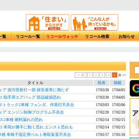
一覧
リコール一覧
リコールウォッチ
リコール検索
お知らせ
<< 前
1
2
3
4
5
次 >>
タイトル
発表
掲載
ィア 側方照射灯一部 保安基準に満たず
17/03/30
17/04/05
ロ 助手席エアバッグ 部品破損恐れ
17/03/30
17/04/05
ストラック2車種 フェンダ、作業灯不具合
17/03/03
17/03/06
ィア エンジン制御プログラム不具合
17/02/20
17/02/20
ス2車種 燃料漏れの恐れ
17/02/14
17/02/15
ロ 車両が勝手に動く恐れ エンスト恐れも
17/02/14
17/02/15
2車種 車椅子固定用ベルト巻取装置不具合
17/01/17
17/01/18