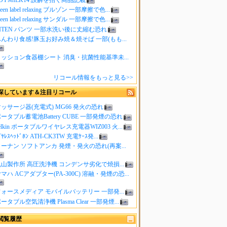
reen label relaxing ブルゾン 一部摩擦で色...
reen label relaxing サンダル 一部摩擦で色...
ITEN パンツ 一部水洗い後に丈縮む恐れ
んわり食感!豚玉お好み焼＆焼そば 一部(もも...
クッション食器棚シート 消臭・抗菌性能基準未...
リコール情報をもっと見る>>
探しています＆注目リコール
ッサージ器(充電式) MG66 発火の恐れ
ータブル蓄電池Battery CUBE 一部発煙の恐れ
elkin ポータブルワイヤレス充電器WIZ003 火...
ｲﾔﾚｽﾍｯﾄﾞﾎﾝ ATH-CK3TW 充電ｹｰｽ発...
ーナン ソフトアンカ 発煙・発火の恐れ(再案...
山製作所 高圧洗浄機 コンデンサ劣化で焼損...
マハ ACアダプター(PA-300C) 溶融・発煙の恐...
ォースメディア モバイルバッテリー 一部発...
ータブル空気清浄機 Plasma Clear 一部発煙...
閲覧履歴