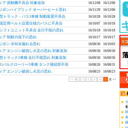
ィア 原動機不具合 対象追加
16/12/08
16/12/08
リボンハイブリッド オーバーヒート恐れ
16/11/29
16/12/06
中型トラック・バス3車種 制動装置不具合
16/10/28
16/10/28
子固定用ベルト設置仕様のバスに不具合
16/10/07
16/10/18
 シフトユニット不具合 走行不能の恐れ
16/10/18
16/10/18
ィア 制動力低下の恐れ
16/10/17
16/10/17
リボン 冷却水漏れる恐れ
16/09/30
16/10/03
ィア エンジン破損し火災の恐れ 対象追加
16/09/30
16/09/30
型トラック2車種 走行不能恐れ 対象追加
16/09/30
16/09/30
PGバルクローリー3車種 タンク接続部不良
16/08/26
16/08/31
ィア エンジン破損し火災の恐れ
16/08/23
16/08/23
<< 前
1
2
3
4
5
次 >>
カ
S