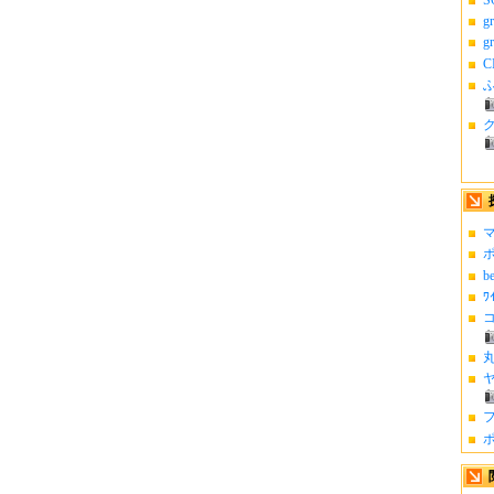
g
g
C
ふ
マ
ポ
b
ﾜ
コ
丸
ヤ
フ
ポ