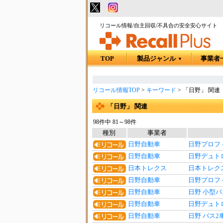
リコール情報/自主回収/不具合の安全安心サイト
TOP
製品ジャンル
事業者
▼
リコール情報TOP
>
キーワード
>
「日野」 関連
「日野」 関連
98件中 81～98件
種別
事業者
日野自動車
日野プロフ
日野自動車
日野デュト
日本トレクス
日本トレク
日野自動車
日野プロフ
日野自動車
日野 小型バ
日野自動車
日野デュト
日野自動車
日野 バス