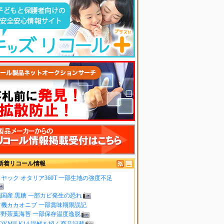
新着リコール情報
ヤック オタリア360T 一部生地の強度不足
純国産 黒糖 一部カビ発生の恐れ
有機カカオニブ 一部賞味期限誤記
嬉野茶葉海苔 一部保存温度逸脱
OYMILK14 誤解を招く商品記載