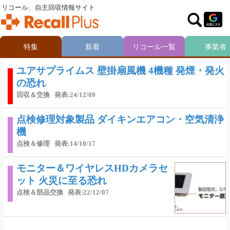
リコール、自主回収情報サイト
特集
新着
リコール一覧
事業者
ユアサプライムス 壁掛扇風機 4機種 発煙・発火
の恐れ
回収＆交換
発表:24/12/09
点検修理対象製品 ダイキンエアコン・空気清浄
機
点検＆修理
発表:14/10/17
モニター＆ワイヤレスHDカメラセ
ット 火災に至る恐れ
点検＆部品交換
発表:22/12/07