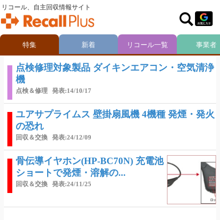
リコール、自主回収情報サイト
特集
新着
リコール一覧
事業者
点検修理対象製品 ダイキンエアコン・空気清浄
機
点検＆修理
発表:14/10/17
ユアサプライムス 壁掛扇風機 4機種 発煙・発火
の恐れ
回収＆交換
発表:24/12/09
骨伝導イヤホン(HP-BC70N) 充電池
ショートで発煙・溶解の...
回収＆交換
発表:24/11/25