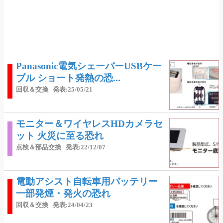
Panasonic電気シェーバーUSBケー
ブル ショート発熱の恐...
回収＆交換
発表:25/05/21
モニター＆ワイヤレスHDカメラセ
ット 火災に至る恐れ
点検＆部品交換
発表:22/12/07
電動アシスト自転車用バッテリー
一部発煙・発火の恐れ
回収＆交換
発表:24/04/23