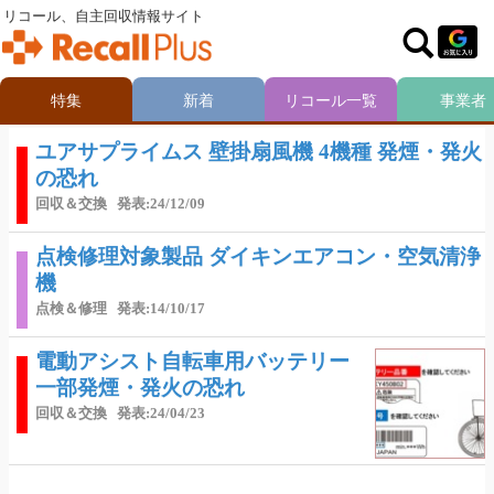
リコール、自主回収情報サイト
特集
新着
リコール一覧
事業者
ユアサプライムス 壁掛扇風機 4機種 発煙・発火
の恐れ
回収＆交換
発表:24/12/09
点検修理対象製品 ダイキンエアコン・空気清浄
機
点検＆修理
発表:14/10/17
電動アシスト自転車用バッテリー
一部発煙・発火の恐れ
回収＆交換
発表:24/04/23