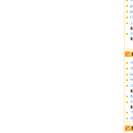
g
g
C
ふ
マ
ポ
b
ﾜ
コ
丸
ヤ
フ
ポ