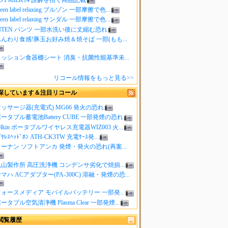
reen label relaxing ブルゾン 一部摩擦で色...
reen label relaxing サンダル 一部摩擦で色...
ITEN パンツ 一部水洗い後に丈縮む恐れ
んわり食感!豚玉お好み焼＆焼そば 一部(もも...
クッション食器棚シート 消臭・抗菌性能基準未...
リコール情報をもっと見る>>
探しています＆注目リコール
ッサージ器(充電式) MG66 発火の恐れ
ータブル蓄電池Battery CUBE 一部発煙の恐れ
elkin ポータブルワイヤレス充電器WIZ003 火...
ｲﾔﾚｽﾍｯﾄﾞﾎﾝ ATH-CK3TW 充電ｹｰｽ発...
ーナン ソフトアンカ 発煙・発火の恐れ(再案...
山製作所 高圧洗浄機 コンデンサ劣化で焼損...
マハ ACアダプター(PA-300C) 溶融・発煙の恐...
ォースメディア モバイルバッテリー 一部発...
ータブル空気清浄機 Plasma Clear 一部発煙...
閲覧履歴