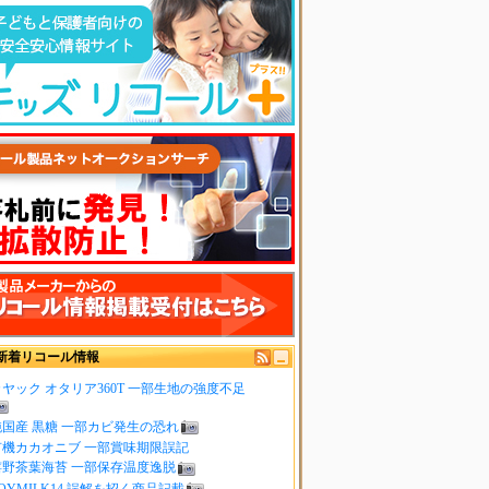
新着リコール情報
ヤック オタリア360T 一部生地の強度不足
純国産 黒糖 一部カビ発生の恐れ
有機カカオニブ 一部賞味期限誤記
嬉野茶葉海苔 一部保存温度逸脱
OYMILK14 誤解を招く商品記載