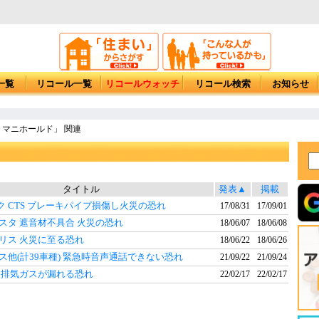
一覧
リコール一覧
リコールウォッチ
リコール検索
お知らせ
マニホールド」 関連
タイトル
発表▲
掲載
 CTS ブレーキパイプ損傷し火災の恐れ
17/08/31
17/09/01
スタ 遮音材不具合 火災の恐れ
18/06/07
18/06/08
リス 火災に至る恐れ
18/06/22
18/06/26
ス他(計39車種) 緊急時音声通話できない恐れ
21/09/22
21/09/24
カ 排気ガスが漏れる恐れ
22/02/17
22/02/17