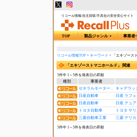
リコール情報/自主回収/不具合の安全安心サイト
TOP
製品ジャンル
事業者
▼
リコール情報TOP
>
キーワード
>
「エキゾースト
「エキゾーストマニホールド」 関連
5件中 1～5件を発表日の昇順
種別
事業者
ゼネラルモーター...
キャデラック
日産自動車
日産 ラフェ
日産自動車
日産 デュア
トヨタ自動車
トヨタ ヤリ
三菱自動車工業
三菱 デリ
5件中 1～5件を発表日の昇順