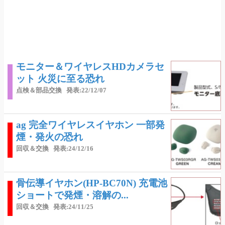
モニター＆ワイヤレスHDカメラセ
ット 火災に至る恐れ
点検＆部品交換
発表:22/12/07
ag 完全ワイヤレスイヤホン 一部発
煙・発火の恐れ
回収＆交換
発表:24/12/16
骨伝導イヤホン(HP-BC70N) 充電池
ショートで発煙・溶解の...
回収＆交換
発表:24/11/25