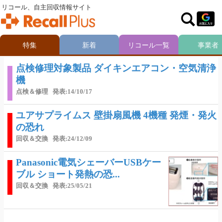
リコール、自主回収情報サイト
特集
新着
リコール一覧
事業者
点検修理対象製品 ダイキンエアコン・空気清浄
機
点検＆修理
発表:14/10/17
ユアサプライムス 壁掛扇風機 4機種 発煙・発火
の恐れ
回収＆交換
発表:24/12/09
Panasonic電気シェーバーUSBケー
ブル ショート発熱の恐...
回収＆交換
発表:25/05/21