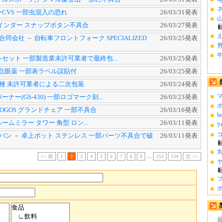
ネ
CVS 一部虫混入の恐れ
26/03/31発表
山
インダー スナップボタン不具合
26/03/27発表
合同会社
－
自転車フロントフォーク SPECIALIZED
26/03/25発表
男
セット 一部製造業未許可業者で最終包...
26/03/25発表
点眼薬 一部表ラベル誤貼付
26/03/25発表
種 未許可業者による二次包装
26/03/24発表
マ
ナー(GS-430) 一部ロゴマーク刻...
26/03/23発表
ポ
LOGOS グランドチェア 一部不具合
26/03/16発表
b
ムミラー タワー 角型 ロン...
26/03/11発表
ﾜ
コ
パン
－
卓上ポット ステンレス 一部パーツ不具合で破
26/03/11発表
丸
<< 前
1
2
3
4
5
6
7
8
9
…
153
154
次 >>
ヤ
フ
ポ