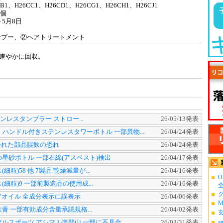
CC1、H26CD1、H26CG1、H26CH1、H26CJ1
2個
～5月8日
ンプー、②ヘアトリートメント
速やかに回収。
テンレスタンブラー ストロー...
26/05/13発表
－
ハンドル付きステンレスタワーボトル 一部異物...
26/04/24発表
 外れた部品誤飲の恐れ
26/04/24発表
星砂ボトル 一部石綿(アスベスト)検出
26/04/17発表
粒)58 他 7製品 乾燥減量が...
26/04/16発表
O
細粒)9 一部前製造品の使用成...
26/04/16発表
全
ク
ハリミアオイル 全成分表示に誤表示
26/04/06発表
M
膏 一部有効成分含量承認規格...
26/04/02発表
マルスポーツ,アシマル楽登山 一部に不具合
26/03/31発表
a