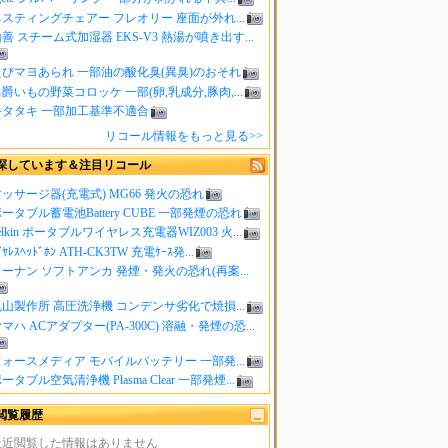
スティングチェアー フレオリー 座面が外れ...
善 スチーム式加湿器 EKS-V3 熱湯が噴き出す...
えびマヨあられ 一部油の酸化臭(異臭)のおそれ
爵いもの野菜コロッケ 一部(卵,乳成分,豚肉,...
牛タタキ 一部加工基準不適合
リコール情報をもっと見る>>
探しています＆注目リコール
ッサージ器(充電式) MG66 発火の恐れ
ータブル蓄電池Battery CUBE 一部発煙の恐れ
elkin ポータブルワイヤレス充電器WIZ003 火...
ｲﾔﾚｽﾍｯﾄﾞﾎﾝ ATH-CK3TW 充電ｹｰｽ発...
ーナン ソフトアンカ 発煙・発火の恐れ(再案...
山製作所 高圧洗浄機 コンデンサ劣化で焼損...
マハ ACアダプター(PA-300C) 溶融・発煙の恐...
ォースメディア モバイルバッテリー 一部発...
ータブル空気清浄機 Plasma Clear 一部発煙...
閲覧履歴
最近閲覧した情報はありません