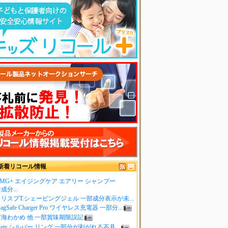
新着リコール情報
MG+ エイジングケア エアリー シャンプー
成分...
リスプT.シェービングジェル 一部成分表示が未...
agSafe Charger Pro ワイヤレス充電器 一部分...
玄海わかめ 他 一部賞味期限誤記
gete シルバー リング 一部分が剥がれる不具...