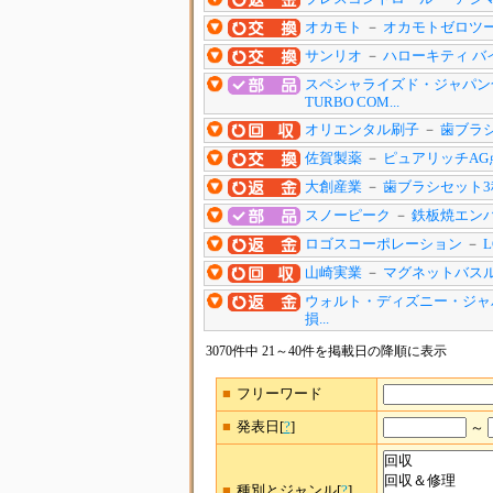
オカモト
－
オカモトゼロツー
サンリオ
－
ハローキティ バ
スペシャライズド・ジャパン
TURBO COM...
オリエンタル刷子
－
歯ブラシ
佐賀製薬
－
ピュアリッチAG
大創産業
－
歯ブラシセット3
スノーピーク
－
鉄板焼エンバー
ロゴスコーポレーション
－
山崎実業
－
マグネットバスルー
ウォルト・ディズニー・ジャ
損...
3070件中 21～40件を掲載日の降順に表示
■フリーワード
■発表日[
?
]
～
■種別とジャンル[
?
]