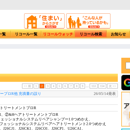
一覧
リコール一覧
リコールウォッチ
リコール検索
お知らせ
<< 前
1
2
3
4
5
6
7
8
9
…
153
154
次 >>
プープロR他 充填量の誤り
26/05/14発表
アトリートメントプロR
R、②&HヘアトリートメントプロR
ェッショナルシステムリペアシャンプー1.0つめかえ、
ョナルシステムリペアヘアトリートメント2.0つめかえ
J26CJ1、J26CK1、J26CO1、J26CP1、U26CA1、