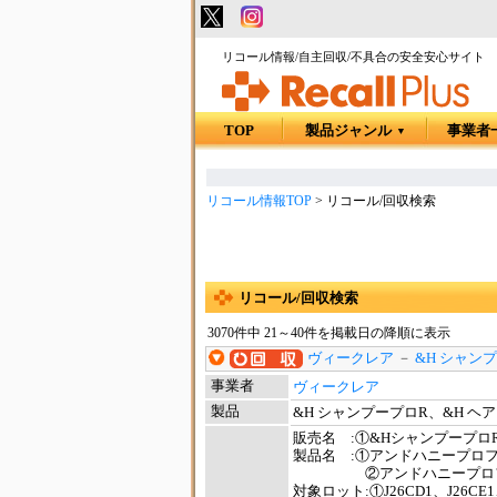
リコール情報/自主回収/不具合の安全安心サイト
TOP
製品ジャンル
事業者
▼
リコール情報TOP
>
リコール/回収検索
リコール/回収検索
3070件中 21～40件を掲載日の降順に表示
ヴィークレア
－
&H シャン
事業者
ヴィークレア
製品
&H シャンプープロR、&H ヘ
販売名 :①&Hシャンプープロ
製品名 :①アンドハニープロフ
②アンドハニープロフェッシ
対象ロット:①J26CD1、J26CE1、