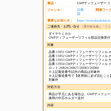
製品：
GWPディフューザー 
ジャンル：
日用
関連ワー
品
重要なお知らせ：
https://www.diachemical.
ご連絡先・お問い合せ
（受付担当者に「リコ
ダイヤケミカル
GWPディフューザーリフィル部品交換受付
対象
品番:15951 GWPディフューザーリフィル
品番:15952 GWPディフューザーリフィル
品番:15953 GWPディフューザーリフィ
品番:15954 GWPディフューザーリフィル
ロット:26B26/26B27/26D03/26D06
※上記製造番号以外の商品は対象外
※上記製造番号で【使用前に必ず読むこと
対象外
対処方法
商品が手元にある場合は、GWPディフュ
換用の中芯ホルダー送付
内容