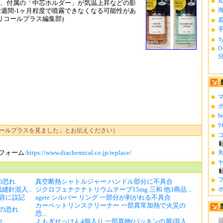
て、付属の「中芯ホルダー」が気温上昇などの影
週間-1ヶ月程度で噴霧できなくなる可能性があ
リコールプラス編集部)
ち
O
分.
マ
ポ
b
ﾜ
ールプラスを見ました」とお伝えください）
コ
フォーム:
https://www.diachemical.co.jp/replace/
丸
ヤ
フ
の恐れ
真空断熱シャトルジャー ハンドル部分に不具合
針混入...
ジクロフェナクナトリウムテープ15mg 三和 他3商品 ...
ポ
容に誤記
agete シルバー リング 一部分が剥がれる不具合
カーペットリンスクリーナー 一部異常加熱で火災の
の恐れ
恐...
れ
よもぎせっけん4個入り 一部異物(パッキンの屑)混入...