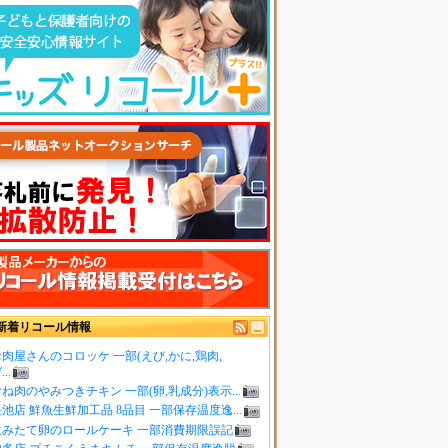
新着リコール情報
肉屋さんのコロッケ 一部(えび,かに,鶏肉,
..
ね肉のやみつきチキン 一部(卵,乳成分)表示...
池店 鮮魚生鮮加工品 8品目 一部保存温度逸...
生みたて卵のロールケーキ 一部消費期限誤記