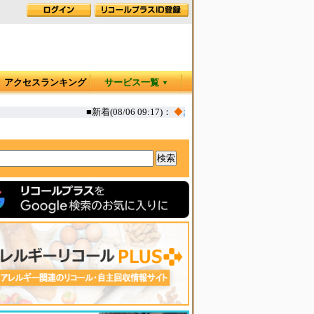
アクセスランキング
サービス一覧
▼
■新着(08/06 09:17)：
◆
お肉屋さんのコロッケ 一部(えび,