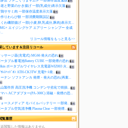
知多店 プチこくうまキムチ 一部保存温度逸脱
海老と野菜のかき揚げ 一部(乳成分)表示欠落
若鶏ササミ肉 一部保存温度表示欠落
手作りわらび餅 一部消費期限誤記
くわ磯部揚げ 一部(小麦,卵,乳成分,豚肉)表示欠...
MG+ エイジングケア エアリー シャンプー 全成
..
リコール情報をもっと見る>>
探しています＆注目リコール
ッサージ器(充電式) MG66 発火の恐れ
ータブル蓄電池Battery CUBE 一部発煙の恐れ
elkin ポータブルワイヤレス充電器WIZ003 火...
ｲﾔﾚｽﾍｯﾄﾞﾎﾝ ATH-CK3TW 充電ｹｰｽ発...
ーナン ソフトアンカ 発煙・発火の恐れ(再案...
山製作所 高圧洗浄機 コンデンサ劣化で焼損...
マハ ACアダプター(PA-300C) 溶融・発煙の恐...
ォースメディア モバイルバッテリー 一部発...
ータブル空気清浄機 Plasma Clear 一部発煙...
閲覧履歴
最近閲覧した情報はありません