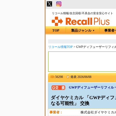
リコール情報/自主回収/不具合の安全安心サイト
TOP
製品ジャンル
事業者
▼
リコール情報TOP
>
GWPディフューザーリフィ
ID:
56298
発表
2026/06/08
GWPディフューザーリフィル
ダイヤケミカル 「GWPディフ
なる可能性」 交換
事業者：
株式会社ダイヤケミカ