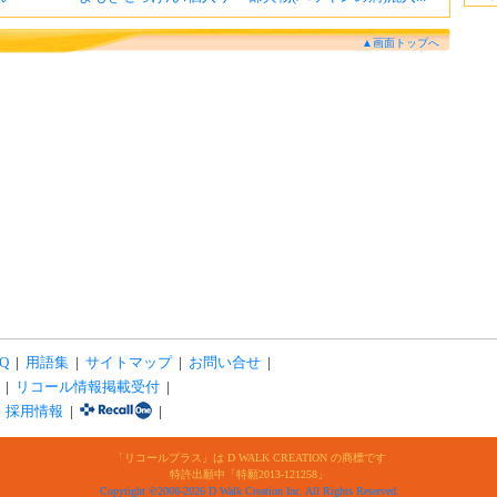
▲画面トップへ
Q
|
用語集
|
サイトマップ
|
お問い合せ
|
|
リコール情報掲載受付
|
|
採用情報
|
|
「リコールプラス」は D WALK CREATION の商標です
特許出願中「特願2013-121258」
Copyright ©2008-2026 D Walk Creation Inc. All Rights Reserved.