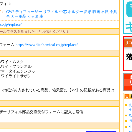
リフィル
ド：
GWP
ディフューザー
リフィル
中芯
ホルダー
変形
噴霧
不良
不具
合
カー用品
くるま
車
co.jp/replace/
ールプラスを見ました」とお伝えください）
フォーム:
https://www.diachemical.co.jp/replace/
 ホワイトムスク
 ホワイトフランネル
ル サマータイムジンジャー
 トワイライトサボン
】の紙が封入されている商品、箱天面に【V2】の記載がある商品は
お
ゼ.
ーザーリフィル部品交換受付フォームに記入し送信
む
長