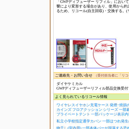
「GWPディフューザー リフィル」におい
響により変形する場合があり、使用から約2
るため、リコール(自主回収)・交換する。(
ご連絡先・お問い合せ
（受付担当者に「リコ
ダイヤケミカル
GWPディフューザーリフィル部品交換受付
よく見られているリコール情報
ワイヤレスイヤホン充電ケース 発煙･焼損
カインズ フロアクッション シリーズ 一部裁縫
プライベートテント 一部パッケージ表示内
私立小学校指定通学カバン 一部ほつれ発生
物干し(室内用) 一部本体バーが脱落する恐