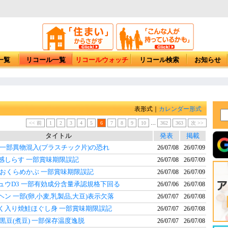
一覧
リコール一覧
リコールウォッチ
リコール検索
お知らせ
表形式｜
カレンダー形式
<< 前
1
2
3
4
5
6
7
8
9
10
…
362
363
次 >>
タイトル
発表
掲載
 一部異物混入(プラスチック片)の恐れ
26/07/08
26/07/09
感しらす 一部賞味期限誤記
26/07/08
26/07/09
,おくらめかぶ 一部賞味期限誤記
26/07/08
26/07/09
ュウD3 一部有効成分含量承認規格下回る
26/07/06
26/07/08
ン 一部(卵,小麦,乳製品,大豆)表示欠落
26/07/07
26/07/08
く入り焼鮭ほぐし身 一部賞味期限誤記
26/07/07
26/07/08
黒豆(煮豆) 一部保存温度逸脱
26/07/07
26/07/08