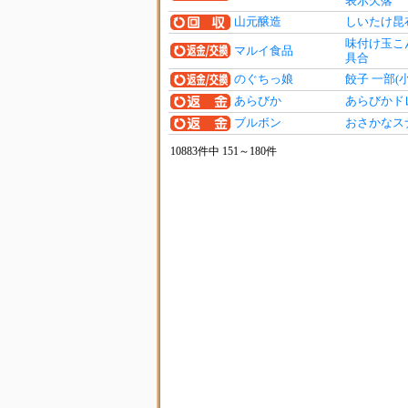
表示欠落
山元醸造
しいたけ昆
味付け玉こ
マルイ食品
具合
のぐちっ娘
餃子 一部(
あらびか
あらびかド
ブルボン
おさかなス
10883件中 151～180件