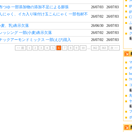
g
布つゆ 一部添加物の添加不足による膨張
26/07/03
26/07/03
g
んにゃく、イカ入り味付け玉こんにゃく 一部包材不
26/07/02
26/07/03
C
ふ
小麦、乳)表示欠落
26/06/30
26/07/03
レッシング 一部(小麦)表示欠落
26/07/02
26/07/03
ナックアーモンドミックス 一部(えび)混入
26/07/02
26/07/03
<< 前
1
2
3
4
5
6
7
8
9
10
…
362
363
次 >>
マ
ポ
b
ﾜ
コ
丸
ヤ
フ
ポ