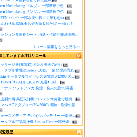
reen label relaxing ブルゾン 一部摩擦で色...
reen label relaxing サンダル 一部摩擦で色...
ITEN パンツ 一部水洗い後に丈縮む恐れ
んわり食感!豚玉お好み焼＆焼そば 一部(もも...
クッション食器棚シート 消臭・抗菌性能基準未...
リコール情報をもっと見る>>
探しています＆注目リコール
ッサージ器(充電式) MG66 発火の恐れ
ータブル蓄電池Battery CUBE 一部発煙の恐れ
elkin ポータブルワイヤレス充電器WIZ003 火...
ｲﾔﾚｽﾍｯﾄﾞﾎﾝ ATH-CK3TW 充電ｹｰｽ発...
ーナン ソフトアンカ 発煙・発火の恐れ(再案...
山製作所 高圧洗浄機 コンデンサ劣化で焼損...
マハ ACアダプター(PA-300C) 溶融・発煙の恐...
ォースメディア モバイルバッテリー 一部発...
ータブル空気清浄機 Plasma Clear 一部発煙...
閲覧履歴