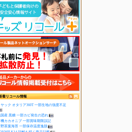
新着リコール情報
ヤック オタリア360T 一部生地の強度不足
純国産 黒糖 一部カビ発生の恐れ
有機カカオニブ 一部賞味期限誤記
嬉野茶葉海苔 一部保存温度逸脱
OYMILK14 誤解を招く商品記載