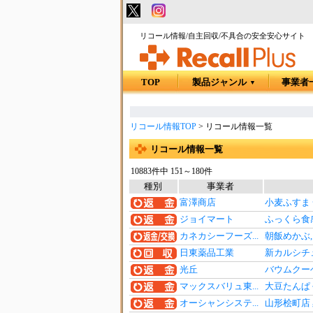
リコール情報/自主回収/不具合の安全安心サイト
TOP
製品ジャンル
事業者
▼
リコール情報TOP
>
リコール情報一覧
リコール情報一覧
10883件中 151～180件
種別
事業者
富澤商店
小麦ふすま
ジョイマート
ふっくら食
カネカシーフーズ...
朝飯めかぶ
日東薬品工業
新カルシチ
光丘
バウムクーヘ
マックスバリュ東...
大豆たんぱ
オーシャンシステ...
山形桧町店 