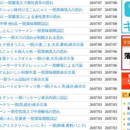
K5 一部菌混入で液性異常の恐れ
26/07/07
26/07/08
クション味付け玉こんにゃく 一部異物混入の恐れ
26/07/07
26/07/08
K2 一部菌混入による液性異常の恐れ
26/07/07
26/07/08
中華 他6品 一部賞味期限誤記
26/07/07
26/07/08
しとんこつラーメン 一部賞味期限誤記
26/07/07
26/07/08
ター 一部ガスの流れが制限される恐れ
26/07/03
26/07/07
ナ焼きうどん 一部(小麦,ごま,大豆,豚肉)表示欠落
26/07/06
26/07/07
んにゃく６個入り他 一部異物混入の恐れ
26/07/06
26/07/06
ま藻トリュフオイル 一部(小麦,大豆)表示欠落
26/07/03
26/07/06
シーザーサラダドレッシング 一部酵母による汚染
26/07/03
26/07/06
てもおいしい特製牛皿 一部賞味期限表示欠落
26/07/03
26/07/06
 一部ラベル誤貼付で表示欠落
26/07/03
26/07/06
コレートビターナッツ他 一部(クルミ,乳成分)表示欠
26/07/03
26/07/06
トテント 一部パッケージ表示内容に誤記
26/07/03
26/07/03
カ
ーナツ 一部(乳成分)表示欠落
26/07/03
26/07/03
ーン 一部空気混入で中身酸化の恐れ
26/07/03
26/07/03
国産いわし甘露煮 一部賞味期限誤記
26/07/03
26/07/03
ムアイスクリーム（バニラ） 一部(卵黄,香料バニラ)
26/07/03
26/07/03
S