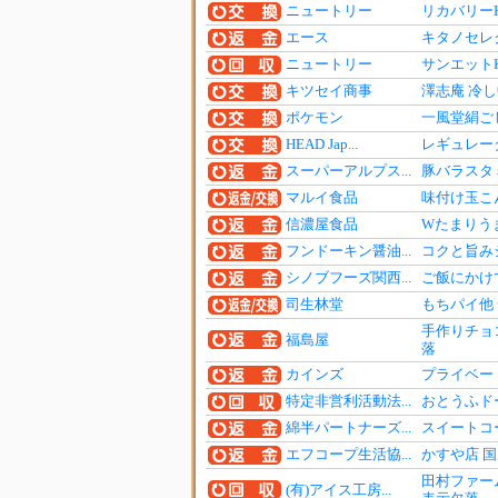
ニュートリー
リカバリー
エース
キタノセレ
ニュートリー
サンエット
キツセイ商事
澤志庵 冷し
ポケモン
一風堂絹ご
HEAD Jap...
レギュレー
スーパーアルプス...
豚バラスタミ
マルイ食品
味付け玉こ
信濃屋食品
Wたまりう
フンドーキン醤油...
コクと旨み
シノブフーズ関西...
ご飯にかけ
司生林堂
もちパイ他
手作りチョ
福島屋
落
カインズ
プライベー
特定非営利活動法...
おとうふド
綿半パートナーズ...
スイートコ
エフコープ生活協...
かすや店 
田村ファー
(有)アイス工房...