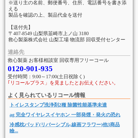
※送り主の名前、郵便番号、住所、電話番号を書き添
える
製品を確認の上、製品代金を送付
【送付先】
〒407-8549 山梨県韮崎市上ノ山 3180
救心製薬株式会社 山梨工場 物流部 回収受付センター
連絡先
救心製薬 お客様相談室 回収専用フリーコール
0120-901-935
受付時間：9:00～17:00(土日祝除く)
｢リコールプラス」を見ましたとお伝えください。
よく見られているリコール情報
トイレスタンプ洗浄剤2種 除菌性能基準未達
ag 完全ワイヤレスイヤホン 一部発煙・発火の恐れ
冷感枕パッド(リバーシブル,線画フラワー)他3商品
瞼...