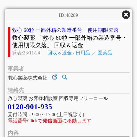
ID:48289
救心 60粒 一部外箱の製造番号・使用期限欠落
救心製薬 「救心 60粒 一部外箱の製造番号・
使用期限欠落」 回収＆返金
発表:23/11/24
回収＆返金
/
日用品
／
医薬品
事業者
救心製薬株式会社
連絡先
救心製薬 お客様相談室 回収専用フリーコール
0120-901-935
受付時間：9:00～17:00(土日祝除く)
電話番号Clickで発信画面に移動します
内容