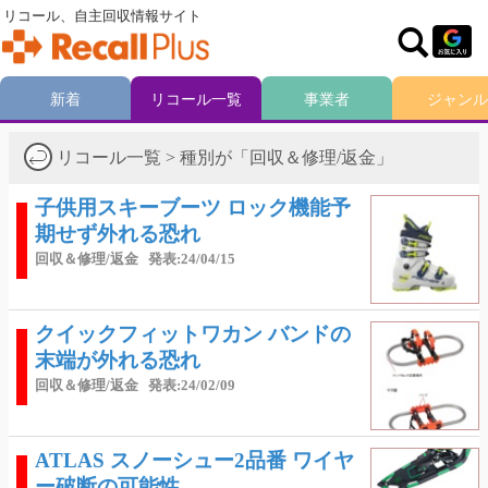
リコール、自主回収情報サイト
新着
リコール一覧
事業者
ジャンル
リコール一覧 > 種別が「回収＆修理/返金」
子供用スキーブーツ ロック機能予
期せず外れる恐れ
回収＆修理/返金
発表:24/04/15
クイックフィットワカン バンドの
末端が外れる恐れ
回収＆修理/返金
発表:24/02/09
ATLAS スノーシュー2品番 ワイヤ
ー破断の可能性