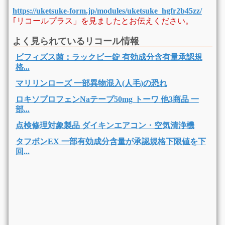
https://uketsuke-form.jp/modules/uketsuke_hgfr2b45zz/
｢リコールプラス」を見ましたとお伝えください。
よく見られているリコール情報
ビフィズス菌：ラックビー錠 有効成分含有量承認規
格...
マリリンローズ 一部異物混入(人毛)の恐れ
ロキソプロフェンNaテープ50mg トーワ 他3商品 一
部...
点検修理対象製品 ダイキンエアコン・空気清浄機
タフボンEX 一部有効成分含量が承認規格下限値を下
回...