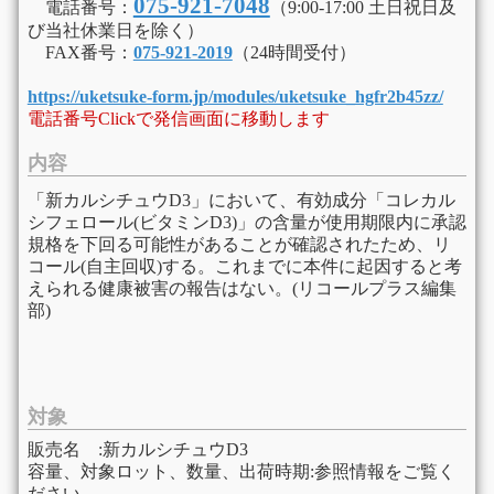
075-921-7048
​ 電話番号：
（9:00-17:00 土日祝日及
び当社休業日を除く）
​ FAX番号：
075-921-2019
（24時間受付）
https://uketsuke-form.jp/modules/uketsuke_hgfr2b45zz/
電話番号Clickで発信画面に移動します
内容
「新カルシチュウD3」において、有効成分「コレカル
シフェロール(ビタミンD3)」の含量が使用期限内に承認
規格を下回る可能性があることが確認されたため、リ
コール(自主回収)する。これまでに本件に起因すると考
えられる健康被害の報告はない。(リコールプラス編集
部)
対象
販売名 :新カルシチュウD3
容量、対象ロット、数量、出荷時期:参照情報をご覧く
ださい。