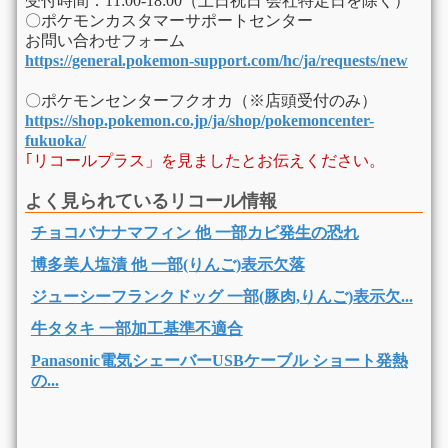
受付時間：11:00-18:00（土日祝日 会社特定日を除く）
〇ポケモンカスタマーサポートセンター
お問い合わせフォーム
https://general.pokemon-support.com/hc/ja/requests/new
〇ポケモンセンターフクオカ（※店頭受付のみ）
https://shop.pokemon.co.jp/ja/shop/pokemoncenter-
fukuoka/
｢リコールプラス」を見ましたとお伝えください。
よく見られているリコール情報
チョコバナナマフィン 他 一部カビ発生の恐れ
博多美人塩漬 他 一部(りんご)表示欠落
ジューシーフランクドッグ 一部(豚肉,りんご)表示欠...
牛タタキ 一部加工基準不適合
Panasonic電気シェーバーUSBケーブル ショート発熱
の...