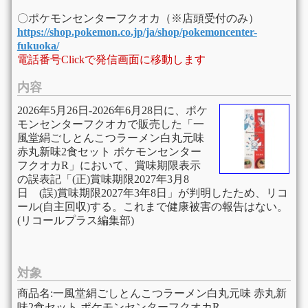
〇ポケモンセンターフクオカ（※店頭受付のみ）
https://shop.pokemon.co.jp/ja/shop/pokemoncenter-
fukuoka/
電話番号Clickで発信画面に移動します
内容
2026年5月26日-2026年6月28日に、ポケ
モンセンターフクオカで販売した「一
風堂絹ごしとんこつラーメン白丸元味
赤丸新味2食セット ポケモンセンター
フクオカR」において、賞味期限表示
の誤表記「(正)賞味期限2027年3月8
日 (誤)賞味期限2027年3年8日」が判明したため、リコ
ール(自主回収)する。これまで健康被害の報告はない。
(リコールプラス編集部)
対象
商品名:一風堂絹ごしとんこつラーメン白丸元味 赤丸新
味2食セット ポケモンセンターフクオカR