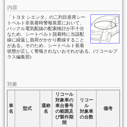
内容
「トヨタ シエンタ」の二列目座席シー
トベルト非装着時警報装置において、
バックル電気配線の配索検討が不十分
なため、シートベルト脱着時に当該配
線に繰返し負荷がかかり断線すること
がある。そのため、シートベルト装着
状態が正しく警報されないおそれがある。(リコールプ
ラス編集部)
対象
リコール
対象車の
リコー
車
通称
車台番号
ル
型式
備考
名
名
の範囲及
対象車
び製作期
の台数
間