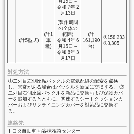
月15日～
令和 7年 2
月13日
(製作期間
の全体の
(計1
範囲)
(計
①158,233
(計5型式)
車
令和 4年 6
161,190
②8,305
種)
月15日～
台)
令和 8年 3
月17日
対処方法
①二列目左側座席バックルの電気配線の配索を点検
し、異常がある場合はバックルを新品に交換する。 ②
二列目右側座席バックルを新品に交換および保護カバ
ーを追加するとともに、関連するシートクッションカ
バーおよびリクライニングカバーを対策品に交換す
る。
連絡先
トヨタ自動車 お客様相談センター