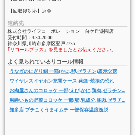
【回収後対応】返金
連絡先
株式会社ライフコーポレーション 向ケ丘遊園店
受付時間：9:30-20:00
神奈川県川崎市多摩区登戸2735
｢リコールプラス」を見ましたとお伝えください。
よく見られているリコール情報
うなぎのにぎり鮨 一部(かに,卵,ゼラチン)表示欠落
ワイヤレスイヤホン充電ケース 発煙･焼損の恐れ
お肉屋さんのコロッケ 一部(えび,かに,鶏肉,ゼラチン...
男爵いもの野菜コロッケ 一部(卵,乳成分,豚肉,ゼラチ...
知多店 プチこくうまキムチ 一部保存温度逸脱