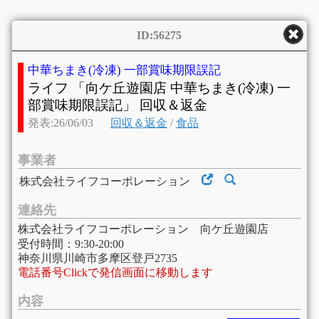
ID:56275
中華ちまき(冷凍) 一部賞味期限誤記
ライフ 「向ケ丘遊園店 中華ちまき(冷凍) 一
部賞味期限誤記」 回収＆返金
発表:26/06/03
回収＆返金
/
食品
事業者
株式会社ライフコーポレーション
連絡先
株式会社ライフコーポレーション 向ケ丘遊園店
受付時間：9:30-20:00
神奈川県川崎市多摩区登戸2735
電話番号Clickで発信画面に移動します
内容