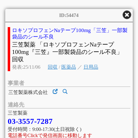
ID:54474
ロキソプロフェンNaテープ100mg「三笠」一部製
袋品のシール不良
三笠製薬 「ロキソプロフェンNaテープ
100mg『三笠』一部製袋品のシール不良」
回収
発表:25/11/06
回収
/
医薬品
／
日用品
事業者
三笠製薬株式会社
連絡先
三笠製薬
03-3557-7287
受付時間：9:00-17:30(土日祝除く)
電話番号Clickで発信画面に移動します