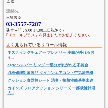
回収
連絡先
三笠製薬
03-3557-7287
受付時間：9:00-17:30(土日祝除く)
｢リコールプラス」を見ましたとお伝えください。
よく見られているリコール情報
ネスティングチェアー フレオリー 座面が外れるお
そ...
agete シルバー リング 一部分が剥がれる不具合
点検修理対象製品 ダイキンエアコン・空気清浄機
クッション食器棚シート 消臭・抗菌性能基準未達
カインズ フロアクッション シリーズ 一部裁縫針混
入...