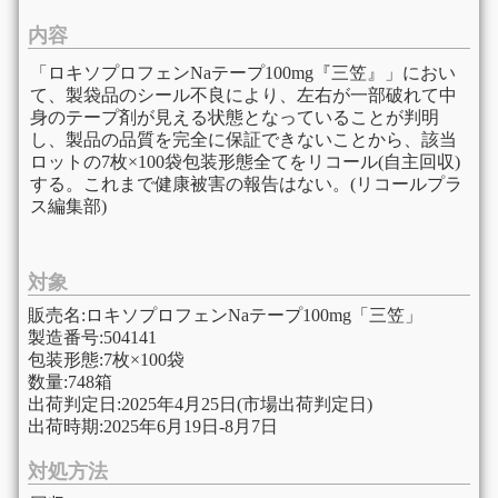
内容
「ロキソプロフェンNaテープ100mg『三笠』」におい
て、製袋品のシール不良により、左右が一部破れて中
身のテープ剤が見える状態となっていることが判明
し、製品の品質を完全に保証できないことから、該当
ロットの7枚×100袋包装形態全てをリコール(自主回収)
する。これまで健康被害の報告はない。(リコールプラ
ス編集部)
対象
販売名:ロキソプロフェンNaテープ100mg「三笠」
製造番号:504141
包装形態:7枚×100袋
数量:748箱
出荷判定日:2025年4月25日(市場出荷判定日)
出荷時期:2025年6月19日-8月7日
対処方法