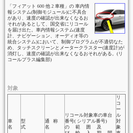
「フィアット 600 他 2 車種」の 車内情
報システム(制御モジュール)に不具合
があり、速度の確認が出来なくなるお
それがあるとして、国交省にリコール
を届け出た。車内情報システム(速度
計、ナビゲーション、オーディオ等の
統合システム)において、制御プログラムが不適切なた
め、タッチスクリーンとメータークラスター(速度計)が
消灯し、速度の確認が出来なくなるおそれがある。(リ
コールプラス編集部)
対象
リ
コ
ー
リコール対象車の車台
ル
車
型
通 称
番号( シリアル番号)
対
名
式
名
の 範 囲 及
象
び 輸 入 期 間
車