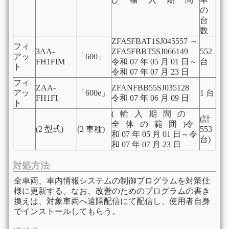
の
台
数
ZFA5FBAT1SJ045557 ～
フィ
3AA-
ZFA5FBBT5SJ066149
552
アッ
「600」
FH1FIM
令和 07 年 05 月 01 日～
台
ト
令和 07 年 07 月 23 日
フィ
ZAA-
ZFANFBB55SJ035128
アッ
「600e」
1 台
FH1FI
令和 07 年 06 月 09 日
ト
( 輸 入 期 間 の
(計
全 体 の 範 囲 )令
(2 型式)
(2 車種)
553
和 07 年 05 月 01 日～令
台)
和 07 年 07 月 23 日
対処方法
全車両、車内情報システムの制御プログラムを対策仕
様に更新する。なお、改善のためのプログラムの書き
換えは、対象車両へ遠隔配信にて配信し、使用者自身
でインストールしてもらう。