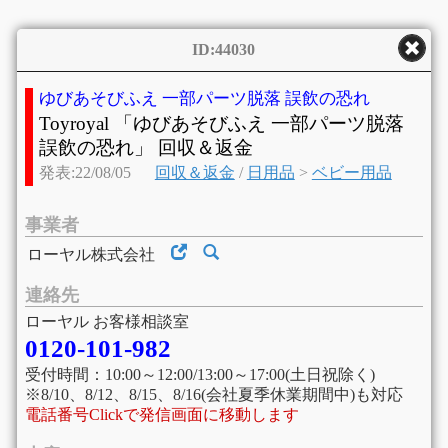
ID:44030
ゆびあそびふえ 一部パーツ脱落 誤飲の恐れ
Toyroyal 「ゆびあそびふえ 一部パーツ脱落
誤飲の恐れ」 回収＆返金
発表:22/08/05
回収＆返金
/
日用品
>
ベビー用品
事業者
ローヤル株式会社
連絡先
ローヤル お客様相談室
0120-101-982
受付時間：10:00～12:00/13:00～17:00(土日祝除く)
※8/10、8/12、8/15、8/16(会社夏季休業期間中)も対応
電話番号Clickで発信画面に移動します