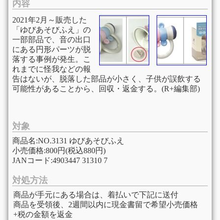
内容
2021年2月～販売した
「ゆびあそびふえ」の
一部部品で、音の出口
にある円形パーツが脱
落する事例が発生。こ
れまでに怪我などの報
告はないが、脱落した部品が小さく、子供が誤飲する
可能性があることから、回収・返金する。(R+編集部)
対象
商品名:NO.3131 ゆびあそびふえ
小売価格:800円(税込880円)
JANコード:4903447 31310 7
対処方法
商品が手元にある場合は、着払いで下記に送付
商品を受領後、2週間以内に現金書留で希望小売価格
+税の金額を返金