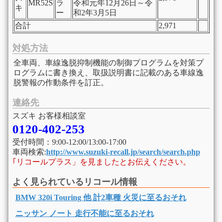
MR52S
ラ
令和元年12月26日～令
キ
ー
和2年3月5日
合計
2,971
対処方法
全車両、車線逸脱抑制機能の制御プログラムを対策プ
ログラムに書き換え、取扱説明書に記載のある車線逸
脱警報の作動条件を訂正。
連絡先
スズキ お客様相談室
0120-402-253
受付時間：9:00-12:00/13:00-17:00
車両検索:
http://www.suzuki-recall.jp/search/search.php
｢リコールプラス」を見ましたとお伝えください。
よく見られているリコール情報
BMW 320i Touring 他 計2車種 火災に至るおそれ
ニッサン ノート 走行不能に至るおそれ