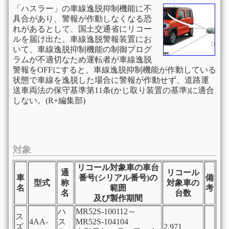
「ハスラー」の車線逸脱抑制機能に不
具合があり、警報が作動しなくなる恐
れがあるとして、国土交通省にリコー
ルを届け出た。車線逸脱警報装置にお
いて、車線逸脱抑制機能の制御プログ
ラムが不適切なため運転者が車線逸脱
警報をOFFにすると、車線逸脱抑制機能が作動している
状態で車線を逸脱した場合に警報が作動せず、道路運
送車両法の保守基準第11条(かじ取り装置の基準)に適合
しない。(R+編集部)
対象
リコール対象車の車台
通
リコール
車
番号(シリアル番号)の
備
型式
称
対象車の
名
範囲
考
名
台数
及び製作期間
ハ
MR52S-100112～
ス
4AA-
ス
MR52S-104104
ズ
2,971