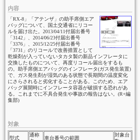
内容
「RX-8」「アテンザ」の助手席側エア
バッグについて、国土交通省にリコー
ルを届け出た。2013/04/11付届出番号
「3142」、2014/06/23付届出番号
「3376」、2015/12/25付届出番号
「3731」のリコールで改善措置として
乾燥剤が入っていないタカタ製の新品インフレータに
交換したものについて、再度リコール届出をするも
の。助手席側エアバッグのインフレータ(ガス発生装置)
で、ガス発生剤が湿気のある状態で長期間の温度変化
にさらされると劣化することがある。このため、エア
バッグ展開時にインフレータ容器が破損する恐れがあ
る。これまでに不具合発生や事故の報告はない。(R+編
集部)
対象
通称
対象台
型式
車台番号の範囲