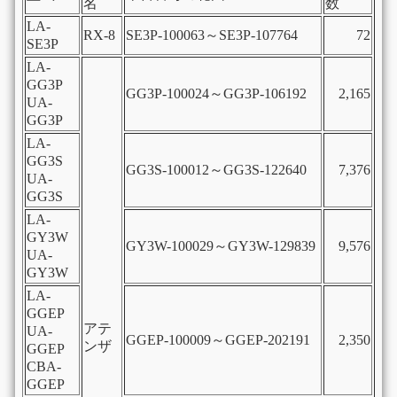
名
数
LA-
RX-8
SE3P-100063～SE3P-107764
72
SE3P
LA-
GG3P
GG3P-100024～GG3P-106192
2,165
UA-
GG3P
LA-
GG3S
GG3S-100012～GG3S-122640
7,376
UA-
GG3S
LA-
GY3W
GY3W-100029～GY3W-129839
9,576
UA-
GY3W
LA-
GGEP
アテ
UA-
GGEP-100009～GGEP-202191
2,350
ンザ
GGEP
CBA-
GGEP