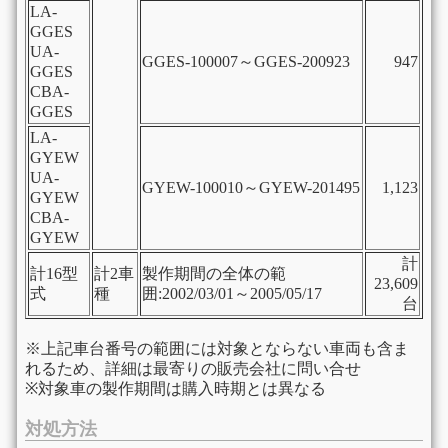
LA-
GGES
UA-
GGES-100007～GGES-200923
947
GGES
CBA-
GGES
LA-
GYEW
UA-
GYEW-100010～GYEW-201495
1,123
GYEW
CBA-
GYEW
計
計16型
計2車
製作期間の全体の範
23,609
式
種
囲:2002/03/01～2005/05/17
台
※上記車台番号の範囲には対象とならない車両も含ま
れるため、詳細は最寄りの販売会社に問い合せ
※対象車の製作期間は購入時期とは異なる
対処方法