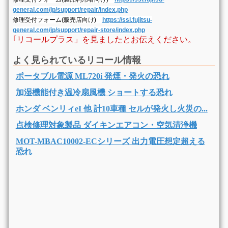
general.com/jp/support/repair/index.php
修理受付フォーム(販売店向け)
https://ssl.fujitsu-
general.com/jp/support/repair-store/index.php
｢リコールプラス」を見ましたとお伝えください。
よく見られているリコール情報
ポータブル電源 ML720i 発煙・発火の恐れ
加湿機能付き温冷扇風機 ショートする恐れ
ホンダ ベンリィeI 他 計10車種 セルが発火し火災の...
点検修理対象製品 ダイキンエアコン・空気清浄機
MOT-MBAC10002-ECシリーズ 出力電圧想定超える
恐れ