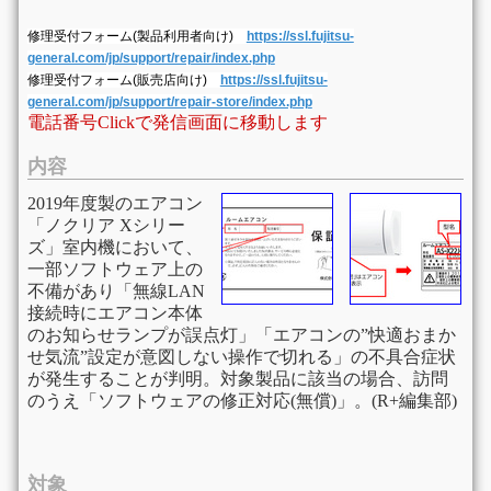
修理受付フォーム(製品利用者向け)
https://ssl.fujitsu-
general.com/jp/support/repair/index.php
修理受付フォーム(販売店向け)
https://ssl.fujitsu-
general.com/jp/support/repair-store/index.php
電話番号Clickで発信画面に移動します
内容
2019年度製のエアコン
「ノクリア Xシリー
ズ」室内機において、
一部ソフトウェア上の
不備があり「無線LAN
接続時にエアコン本体
のお知らせランプが誤点灯」「エアコンの”快適おまか
せ気流”設定が意図しない操作で切れる」の不具合症状
が発生することが判明。対象製品に該当の場合、訪問
のうえ「ソフトウェアの修正対応(無償)」。(R+編集部)
対象