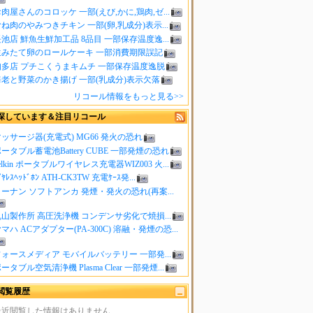
肉屋さんのコロッケ 一部(えび,かに,鶏肉,ゼ...
ね肉のやみつきチキン 一部(卵,乳成分)表示...
池店 鮮魚生鮮加工品 8品目 一部保存温度逸...
生みたて卵のロールケーキ 一部消費期限誤記
知多店 プチこくうまキムチ 一部保存温度逸脱
海老と野菜のかき揚げ 一部(乳成分)表示欠落
リコール情報をもっと見る>>
探しています＆注目リコール
ッサージ器(充電式) MG66 発火の恐れ
ータブル蓄電池Battery CUBE 一部発煙の恐れ
elkin ポータブルワイヤレス充電器WIZ003 火...
ｲﾔﾚｽﾍｯﾄﾞﾎﾝ ATH-CK3TW 充電ｹｰｽ発...
ーナン ソフトアンカ 発煙・発火の恐れ(再案...
山製作所 高圧洗浄機 コンデンサ劣化で焼損...
マハ ACアダプター(PA-300C) 溶融・発煙の恐...
ォースメディア モバイルバッテリー 一部発...
ータブル空気清浄機 Plasma Clear 一部発煙...
閲覧履歴
最近閲覧した情報はありません