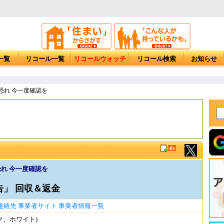
一覧
リコール一覧
リコールウォッチ
リコール検索
お知らせ
ける恐れ 今一度確認を
る恐れ 今一度確認を
社告」 回収＆返金
連絡先
事業者サイト
事業者情報一覧
ック、ホワイト)