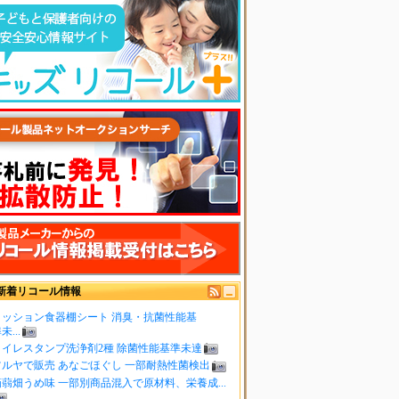
新着リコール情報
クッション食器棚シート 消臭・抗菌性能基
未...
トイレスタンプ洗浄剤2種 除菌性能基準未達
ツルヤで販売 あなごほぐし 一部耐熱性菌検出
蒟蒻畑うめ味 一部別商品混入で原材料、栄養成...