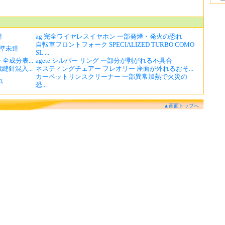
達
ag 完全ワイヤレスイヤホン 一部発煙・発火の恐れ
自転車フロントフォーク SPECIALIZED TURBO COMO
準未達
SL ...
全成分表...
agete シルバー リング 一部分が剥がれる不具合
針混入...
ネスティングチェアー フレオリー 座面が外れるおそ...
カーペットリンスクリーナー 一部異常加熱で火災の
れ
恐...
▲画面トップへ