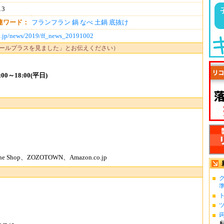
13
連ワード：
フランフラン
鍋
なべ
土鍋
底抜け
co.jp/news/2019/ff_news_20191002
ールプラスを見ました」とお伝えください）
0～18:00(平日)
ne Shop、ZOZOTOWN、Amazon.co.jp
準