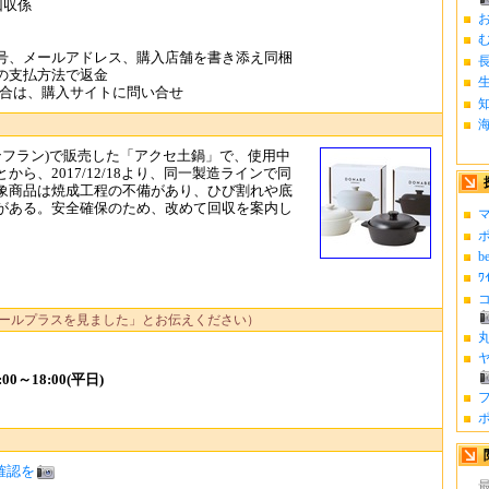
回収係
お
む
号、メールアドレス、購入店舗を書き添え同梱
長
の支払方法で返金
入した場合は、購入サイトに問い合せ
franc(フランフラン)で販売した「アクセ土鍋」で、使用中
ら、2017/12/18より、同一製造ラインで同
象商品は焼成工程の不備があり、ひび割れや底
がある。安全確保のため、改めて回収を案内し
マ
ポ
b
ﾜ
コ
ールプラスを見ました」とお伝えください）
丸
ヤ
0～18:00(平日)
フ
ポ
度確認を