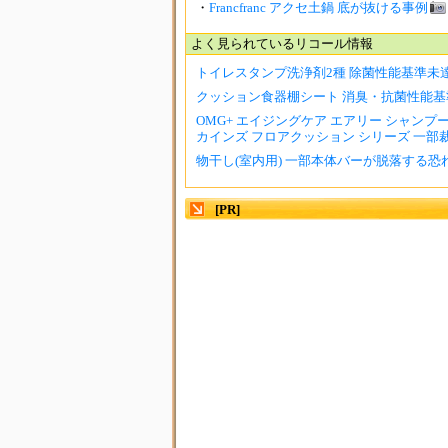
・
Francfranc アクセ土鍋 底が抜ける事例
よく見られているリコール情報
トイレスタンプ洗浄剤2種 除菌性能基準未
クッション食器棚シート 消臭・抗菌性能基
OMG+ エイジングケア エアリー シャンプー 
カインズ フロアクッション シリーズ 一部裁縫
物干し(室内用) 一部本体バーが脱落する恐
[PR]