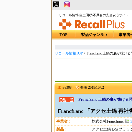
リコール情報/自主回収/不具合の安全安心サイト
TOP
製品ジャンル
事業者
▼
リコール情報TOP
>
Francfranc 土鍋の底が抜
ID:
38308
発表
2019/10/02
Francfranc 土鍋の底が抜け
Francfranc 「アクセ土鍋 再
事業者：
株式会社Francfranc
製品：
アクセ土鍋 L/S(ブラ