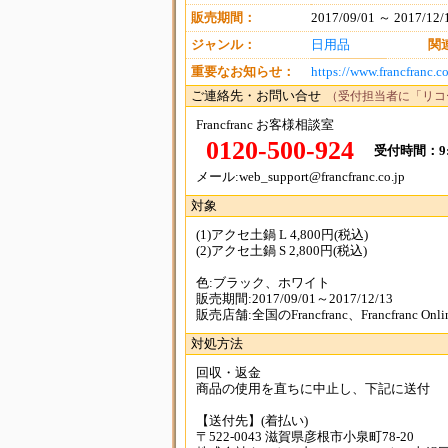
販売期間：
2017/09/01 ～ 2017/12/
ジャンル：
日用品
関
重要なお知らせ：
https://www.francfranc.
ご連絡先・お問い合せ
（受付担当者に「リコ
Francfranc お客様相談室
0120-500-924
受付時間：9:0
メール:web_support@francfranc.co.jp
対象
(1)アクセ土鍋 L 4,800円(税込)
(2)アクセ土鍋 S 2,800円(税込)
色:ブラック、ホワイト
販売期間:2017/09/01～2017/12/13
販売店舗:全国のFrancfranc、Francfranc Onli
対処方法
回収・返金
商品の使用を直ちに中止し、下記に送付
【送付先】(着払い)
〒522-0043 滋賀県彦根市小泉町78-20