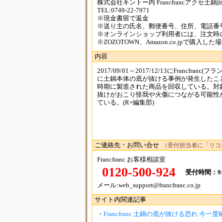
株式会社キントー内 Francfrancアクセ土鍋
TEL:0749-22-7971
※現金書留で返金
※送り主の氏名、郵便番号、住所、電話番
※オンラインショップ利用者には、注文時
※ZOZOTOWN、Amazon.co.jpで購
内容
2017/09/01～2017/12/13にFranc
に土鍋本体の底が抜ける事例が発生したことか
時期に製造された商品を回収している。対
抜けがおこり怪我や火傷につながる可能性
ている。(R+編集部)
ご連絡先・お問い合せ
（受付担当者に「リコ
Francfranc お客様相談室
0120-500-924
受付時間：9:0
メール:web_support@francfranc.co.jp
サイト内関連記事
・
Francfranc 土鍋の底が抜ける恐れ 今一