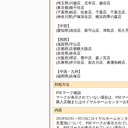
(埼玉県)川越店、北本店、越谷店
(東京都)南千住店
(千葉県)柏店、佐倉店、千葉店、千葉北店
(神奈川県)戸塚深谷店、横浜四季の森店
【中部】
(愛知県)清須店、新守山店、津島店、長久
【関西】
(滋賀県)守山店
(京都府)京都横大路店
(奈良県)奈良店
(大阪府)堺店、豊中店、森ノ宮店
(兵庫県)伊川谷店、加古川店、東灘魚崎店
【中国・九州】
(福岡県)吉塚店
対処方法
PSEマーク確認
マークが表示されていない場合は、PSEマ
購入店舗またはロイヤルホームセンターお
内容
2019/02/01～05/16にロイヤルホーム
充電池について、PSEマークが表示されて
る。PSEマークが表示されていない場合は