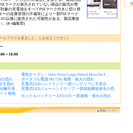
以後PSEマークが表示されていない商品の販売が禁
が対象の充電池をすべてPSEマーク付きに切り替
ーの在庫管理の不備等により一部PSEマーク
02/01以後に販売された可能性がある。製品事故
(R+編集部)
ールプラスを見ました」とお伝えください）
ー
0～18:00
電気オーブン：Oster Extra-Large French Door Air F...
線の恐れ
ポータブル電源 ML720i 発煙・発火の恐れ
き出す恐れ
充電式LEDハンドランプ 一部バッテリーに不具合
部分離不具...
充電式LEDジョーハンドランプ 一部焼損事故発生の恐...
ショート発熱
モバイルバッテリー EZO-510 一部発熱・発火の恐れ
▲画面トップへ