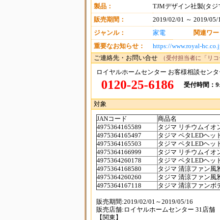
製品：
TJMデザイン社製(タジ
販売期間：
2019/02/01 ～ 2019/05/
ジャンル：
家電
関連ワー
重要なお知らせ：
https://www.royal-hc.co.
ご連絡先・お問い合せ
（受付担当者に「リコ
ロイヤルホームセンター お客様相談センタ
0120-25-6186
受付時間：9:0
対象
JANコード
商品名
4975364165589
タジマ リチウムイオ
4975364165497
タジマ ペタLEDヘッ
4975364165503
タジマ ペタLEDヘッ
4975364166999
タジマ リチウムイオ
4975364260178
タジマ ペタLEDヘッ
4975364168580
タジマ 清涼ファン風
4975364260260
タジマ 清涼ファン風
4975364167118
タジマ 清涼ファンボ
販売期間:2019/02/01～2019/05/16
販売店舗:ロイヤルホームセンター 31店舗
【関東】