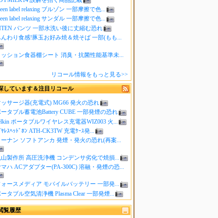
reen label relaxing ブルゾン 一部摩擦で色...
reen label relaxing サンダル 一部摩擦で色...
ITEN パンツ 一部水洗い後に丈縮む恐れ
んわり食感!豚玉お好み焼＆焼そば 一部(もも...
クッション食器棚シート 消臭・抗菌性能基準未...
リコール情報をもっと見る>>
探しています＆注目リコール
ッサージ器(充電式) MG66 発火の恐れ
ータブル蓄電池Battery CUBE 一部発煙の恐れ
elkin ポータブルワイヤレス充電器WIZ003 火...
ｲﾔﾚｽﾍｯﾄﾞﾎﾝ ATH-CK3TW 充電ｹｰｽ発...
ーナン ソフトアンカ 発煙・発火の恐れ(再案...
山製作所 高圧洗浄機 コンデンサ劣化で焼損...
マハ ACアダプター(PA-300C) 溶融・発煙の恐...
ォースメディア モバイルバッテリー 一部発...
ータブル空気清浄機 Plasma Clear 一部発煙...
閲覧履歴