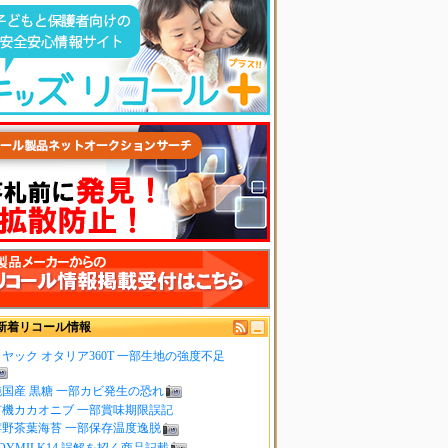
新着リコール情報
ヤック オタリア360T 一部生地の強度不足
純国産 黒糖 一部カビ発生の恐れ
有機カカオニブ 一部賞味期限誤記
嬉野茶葉海苔 一部保存温度逸脱
OYMILK14 誤解を招く商品記載