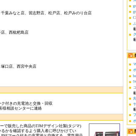
g
g
、千葉みなと店、習志野店、松戸店、松戸みのり台店
C
ふ
手店、西枇杷島店
マ
、塚口店、西宮中央店
ポ
b
ﾜ
コ
丸
ーク付きの充電池と交換・回収
ヤ
客様相談センターに連絡
フ
ポ
センターで販売した商品のTJMデザイン社製(タジマ)
いるかを確認するよう購入者に呼びかけてい
、PSEマーク付きの充電池と交換する。電気用品