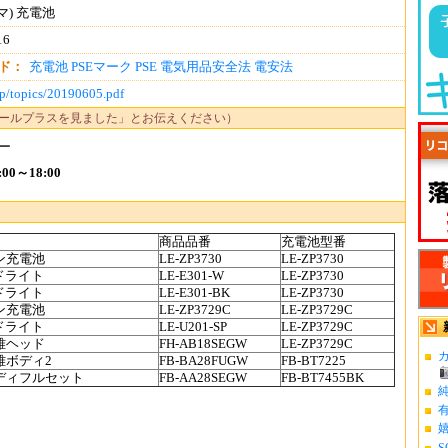
マ) 充電池
16
ド：
充電池
PSEマーク
PSE
電気用品安全法
電安法
jp/topics/20190605.pdf
ールプラスを見ました」とお伝えください）
ー
0～18:00
商品品番
充電池型番
ン充電池
LE-ZP3730
LE-ZP3730
ドライト
LE-E301-W
LE-ZP3730
ドライト
LE-E301-BK
LE-ZP3730
ン充電池
LE-ZP3729C
LE-ZP3729C
ドライト
LE-U201-SP
LE-ZP3729C
雅ヘッド
FH-AB18SEGW
LE-ZP3729C
カ
雅ボディ2
FB-BA28FUGW
FB-BT7225
ディフルセット
FB-AA28SEGW
FB-BT7455BK
S