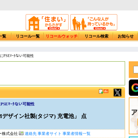
一覧
リコール一覧
リコールウォッチ
リコール検索
お知らせ
池にPSEﾏｰｸない可能性
にPSEﾏｰｸない可能性
デザイン社製(タジマ) 充電池」 点
ー株式会社
連絡先
事業者サイト
事業者情報一覧