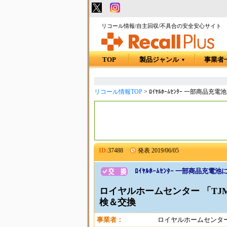
リコール情報/自主回収/不具合の安全安心サイト
TOP
製品ジャンル
事業者
▼
リコール情報TOP
>
ﾛｲﾔﾙﾎｰﾑｾﾝﾀｰ 一部商品充電
ID:
37488
発表
2019/06/05
ﾛｲﾔﾙﾎｰﾑｾﾝﾀｰ 一部商品充電池
ロイヤルホームセンター 「TJM
検＆交換
事業者：
ロイヤルホームセンタ