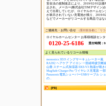
安全法の規制改正により、2019/02/01
止され、メーカー(株式会社TJMデザイン)
えて出荷していたが、ロイヤルホームセンタ
が表示されていない充電池が残り、2019/
などでメーカーがリコールする商品ではない。
ご連絡先・お問い合せ
（受付担当者に「リコ
ロイヤルホームセンター お客様相談センタ
0120-25-6186
受付時間：9:0
よく見られているリコール情報
mononics 3Dスイングサーキュレーター嵐
RA392 ヘアケア アイロン 一部経時疲労断
山善 スチーム式加湿器 EKS-V3 熱湯が噴
MagSafe Charger Pro ワイヤレス充電器 一
Panasonic電気シェーバーUSBケーブル 
の...
[PR]