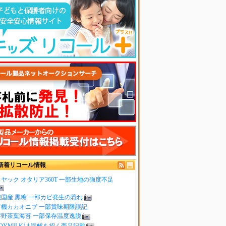
新着リコール情報
ヤック オタリア360T 一部生地の強度不足
純国産 黒糖 一部カビ発生の恐れ
有機カカオニブ 一部賞味期限誤記
嬉野茶葉海苔 一部保存温度逸脱
OYMILK14 誤解を招く商品記載