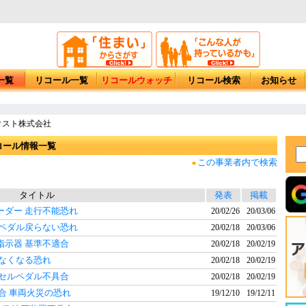
一覧
リコール一覧
リコールウォッチ
リコール検索
お知らせ
クスト株式会社
コール情報一覧
この事業者内で検索
■
タイトル
発表
掲載
ーダー 走行不能恐れ
20/02/26
20/03/06
ルペダル戻らない恐れ
20/02/18
20/03/06
指示器 基準不適合
20/02/18
20/02/19
きなくなる恐れ
20/02/18
20/02/19
クセルペダル不具合
20/02/18
20/02/19
合 車両火災の恐れ
19/12/10
19/12/11