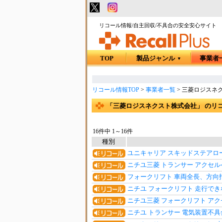
リコール情報/自主回収/不具合の安全安心サイト
TOP
製品ジャンル
事業者
▼
リコール情報TOP
>
事業者一覧
>
三菱ロジスネ
「三菱ロジスネクスト株式会社」 のリ
16件中 1～16件
種別
ユニキャリア スキッドステアロ
ニチユ三菱 トランサー アクセ
フォークリフト 車両全長、方向
ニチユ フォークリフト 走行で
ニチユ三菱 フォークリフト ア
ニチユ トランサー 電気装置不具