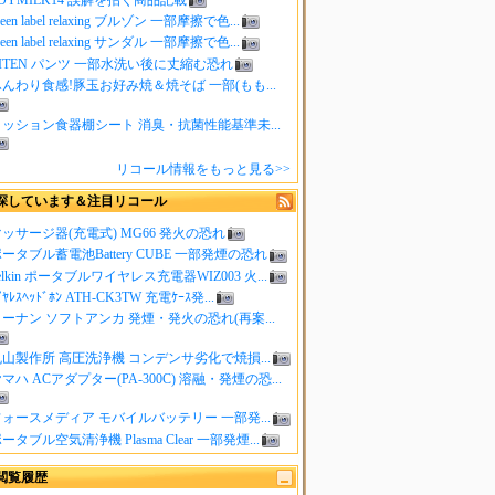
reen label relaxing ブルゾン 一部摩擦で色...
reen label relaxing サンダル 一部摩擦で色...
ITEN パンツ 一部水洗い後に丈縮む恐れ
んわり食感!豚玉お好み焼＆焼そば 一部(もも...
クッション食器棚シート 消臭・抗菌性能基準未...
リコール情報をもっと見る>>
探しています＆注目リコール
ッサージ器(充電式) MG66 発火の恐れ
ータブル蓄電池Battery CUBE 一部発煙の恐れ
elkin ポータブルワイヤレス充電器WIZ003 火...
ｲﾔﾚｽﾍｯﾄﾞﾎﾝ ATH-CK3TW 充電ｹｰｽ発...
ーナン ソフトアンカ 発煙・発火の恐れ(再案...
山製作所 高圧洗浄機 コンデンサ劣化で焼損...
マハ ACアダプター(PA-300C) 溶融・発煙の恐...
ォースメディア モバイルバッテリー 一部発...
ータブル空気清浄機 Plasma Clear 一部発煙...
閲覧履歴