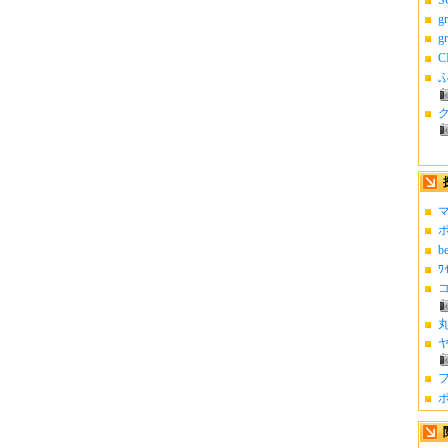
g
g
C
ふ
マ
ポ
b
ﾜ
コ
丸
ヤ
フ
ポ