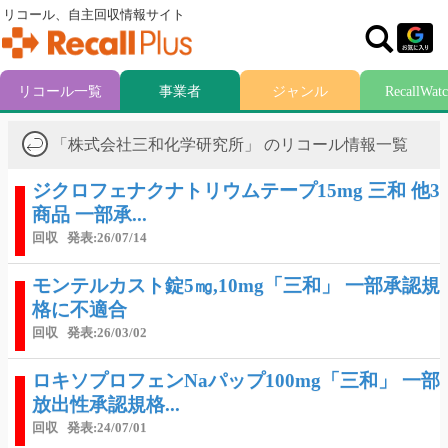
リコール、自主回収情報サイト
リコール一覧
事業者
ジャンル
RecallWat
「株式会社三和化学研究所」 のリコール情報一覧
ジクロフェナクナトリウムテープ15mg 三和 他3
商品 一部承...
回収
発表:26/07/14
モンテルカスト錠5㎎,10mg「三和」 一部承認規
格に不適合
回収
発表:26/03/02
ロキソプロフェンNaパップ100mg「三和」 一部
放出性承認規格...
回収
発表:24/07/01