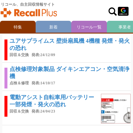
リコール、自主回収情報サイト
特集
新着
リコール一覧
事業者
ユアサプライムス 壁掛扇風機 4機種 発煙・発火
の恐れ
回収＆交換
発表:24/12/09
点検修理対象製品 ダイキンエアコン・空気清浄
機
点検＆修理
発表:14/10/17
電動アシスト自転車用バッテリー
一部発煙・発火の恐れ
回収＆交換
発表:24/04/23