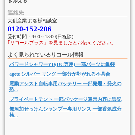
き添える
連絡先
大創産業 お客様相談室
0120-152-206
受付時間：9:00～18:00(日祝除)
｢リコールプラス」を見ましたとお伝えください。
よく見られているリコール情報
パワードシャワーYD(DC専用) 一部バーツに亀裂
agete シルバー リング 一部分が剥がれる不具合
電動アシスト自転車用バッテリー 一部発煙・発火の
恐...
プライベートテント 一部パッケージ表示内容に誤記
無添加せっけんシャンプー専用リンス 一部香気成分
検...