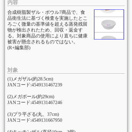
内容
合成樹脂製ザル・ボウル7商品で、食
品衛生法に基づく検査を実施したとこ
ろごく微量の基準値を超える蒸発残留
物が検出されたため、回収・返金す
る。対象商品の使用により直ちに健康
被害が懸念されるものではない。
(R+編集部)
対象
(1)メガザル(約28.5cm)
JANコード:4549131467239
(2)メガボール(約29cm)
JANコード:4549131467246
(3)プラ平ざる(丸、37cm)
JANコード:4549131667950
(4)キッチンザル(直径19cm、3個)