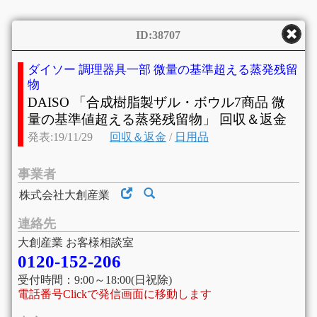
ID:38707
ダイソー 調理器具一部 微量の基準超える蒸発残留
物
DAISO 「合成樹脂製ザル・ボウル7商品 微
量の基準値超える蒸発残留物」 回収＆返金
発表:19/11/29
回収＆返金
/
日用品
事業者
株式会社大創産業
連絡先
大創産業 お客様相談室
0120-152-206
受付時間：9:00～18:00(日祝除)
電話番号Clickで発信画面に移動します