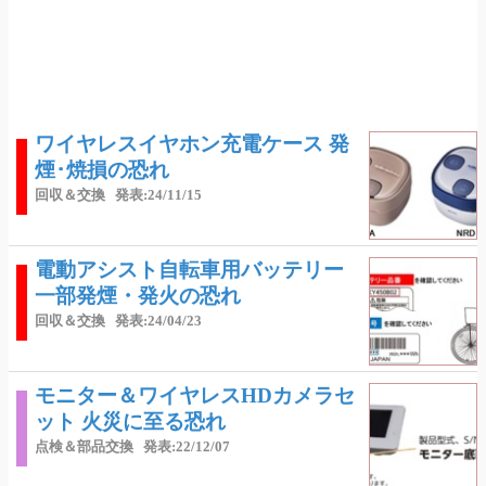
ワイヤレスイヤホン充電ケース 発
煙･焼損の恐れ
回収＆交換
発表:24/11/15
電動アシスト自転車用バッテリー
一部発煙・発火の恐れ
回収＆交換
発表:24/04/23
モニター＆ワイヤレスHDカメラセ
ット 火災に至る恐れ
点検＆部品交換
発表:22/12/07