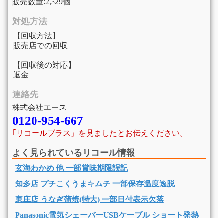
販売数量:2,329個
対処方法
【回収方法】
販売店での回収
【回収後の対応】
返金
連絡先
株式会社エース
0120-954-667
｢リコールプラス」を見ましたとお伝えください。
よく見られているリコール情報
玄海わかめ 他 一部賞味期限誤記
知多店 プチこくうまキムチ 一部保存温度逸脱
東庄店 うなぎ蒲焼(特大) 一部日付表示欠落
Panasonic電気シェーバーUSBケーブル ショート発熱