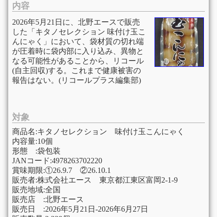
内容
2026年5月21日に、北野エースで販売
した「キタノセレクション 味付け玉こ
んにゃく」において、袋材質の切れ端
が圧着時に袋内部に入り込み、異物と
なる可能性があることから、リコール
(自主回収)する。これまで健康被害の
報告はない。(リコールプラス編集部)
対象
商品名:キタノセレクション 味付け玉こんにゃく
内容量:10個
形態 :袋包装
JANコード:4978263702220
賞味期限:①26.9.7 ②26.10.1
販売者:株式会社エース 東京都江東区富岡2-1-9
販売地域:全国
販売店 :北野エース
販売日 :2026年5月21日-2026年6月27日