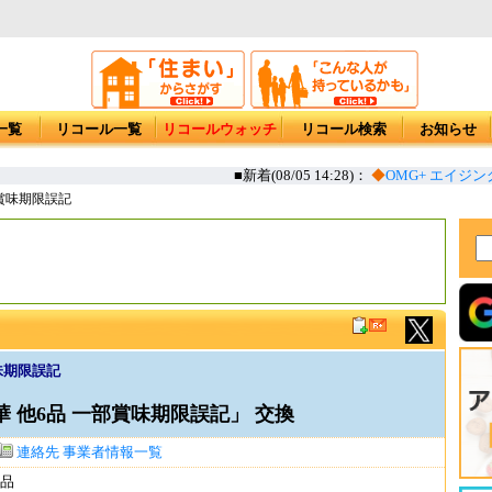
一覧
リコール一覧
リコールウォッチ
リコール検索
お知らせ
■新着(08/05 14:28)：
◆
OMG+ エイジン
部賞味期限誤記
味期限誤記
 他6品 一部賞味期限誤記」 交換
連絡先
事業者情報一覧
品