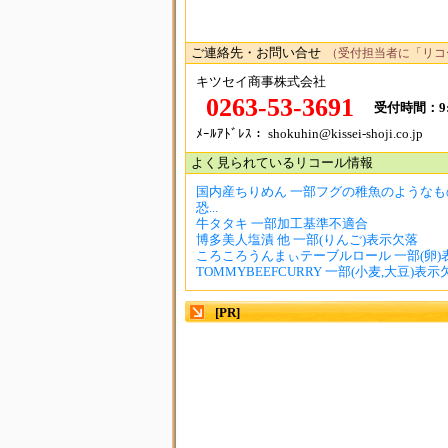
ご連絡先・お問い合せ
（受付担当者に「リコ
キツセイ商事株式会社
0263-53-3691
受付時間：9:
ﾒｰﾙｱﾄﾞﾚｽ： shokuhin@kissei-shoji.co.jp
よく見られているリコール情報
国内産ちりめん 一部フグの稚魚のようなも
恐...
牛タタキ 一部加工基準不適合
博多美人塩漬 他 一部(りんご)表示欠落
ころころうんまぃテーブルロール 一部(卵)
TOMMYBEEFCURRY 一部(小麦,大豆)表示
[PR]