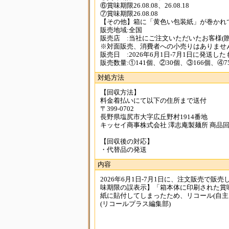
⑥賞味期限26.08.08、26.08.18
⑦賞味期限26.08.08
【その他】箱に「黄色い包装紙」が巻かれ
販売地域:全国
販売店 :当社にご注文いただいたお客様(
※対面販売、消費者への小売りはありませ
販売日 :2026年6月1日-7月1日に発送した
販売数量:①141個、②30個、③166個、④7
対処方法
【回収方法】
料金着払いにて以下の住所まで送付
〒399-0702
長野県塩尻市大字広丘野村1914番地
キッセイ商事株式会社 澤志庵製麺所 商品
【回収後の対応】
・代替品の発送
内容
2026年6月1日-7月1日に、注文販売で販
味期限の誤表示】「箱本体に印刷された賞
紙に貼付してしまったため、リコール(自主
(リコールプラス編集部)