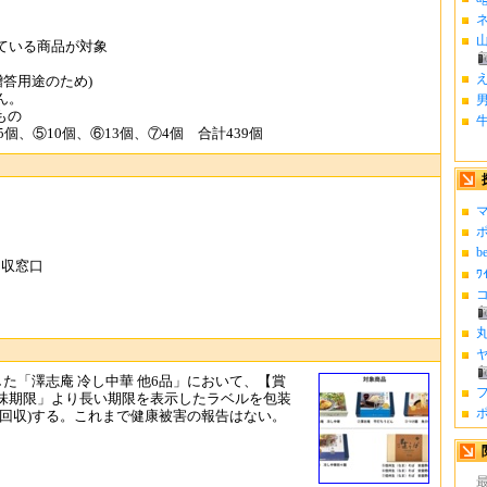
ネ
山
ている商品が対象
贈答用途のため)
ん。
男
もの
5個、⑤10個、⑥13個、⑦4個 合計439個
マ
ポ
b
回収窓口
ﾜ
コ
丸
ヤ
売した「澤志庵 冷し中華 他6品」において、【賞
フ
味期限」より長い期限を表示したラベルを包装
ポ
回収)する。これまで健康被害の報告はない。