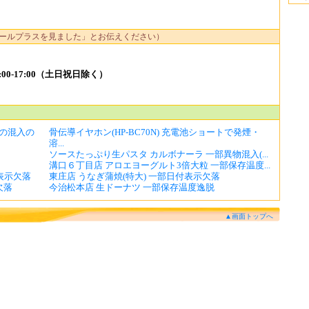
ールプラスを見ました」とお伝えください）
00-17:00（土日祝日除く）
の混入の
骨伝導イヤホン(HP-BC70N) 充電池ショートで発煙・
溶...
ソースたっぷり生パスタ カルボナーラ 一部異物混入(...
溝口６丁目店 アロエヨーグルト3倍大粒 一部保存温度...
表示欠落
東庄店 うなぎ蒲焼(特大) 一部日付表示欠落
欠落
今治松本店 生ドーナツ 一部保存温度逸脱
▲画面トップへ