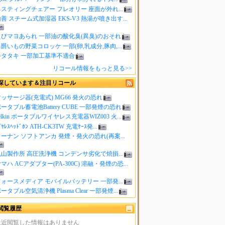
スティングチェアー フレオリー 座面が外れ...
善 スチーム式加湿器 EKS-V3 熱湯が噴き出す...
えびマヨあられ 一部油の酸化臭(異臭)のおそれ
爵いもの野菜コロッケ 一部(卵,乳成分,豚肉,...
牛タタキ 一部加工基準不適合
リコール情報をもっと見る>>
探しています＆注目リコール
ッサージ器(充電式) MG66 発火の恐れ
ータブル蓄電池Battery CUBE 一部発煙の恐れ
elkin ポータブルワイヤレス充電器WIZ003 火...
ｲﾔﾚｽﾍｯﾄﾞﾎﾝ ATH-CK3TW 充電ｹｰｽ発...
ーナン ソフトアンカ 発煙・発火の恐れ(再案...
山製作所 高圧洗浄機 コンデンサ劣化で焼損...
マハ ACアダプター(PA-300C) 溶融・発煙の恐...
ォースメディア モバイルバッテリー 一部発...
ータブル空気清浄機 Plasma Clear 一部発煙...
閲覧履歴
最近閲覧した情報はありません