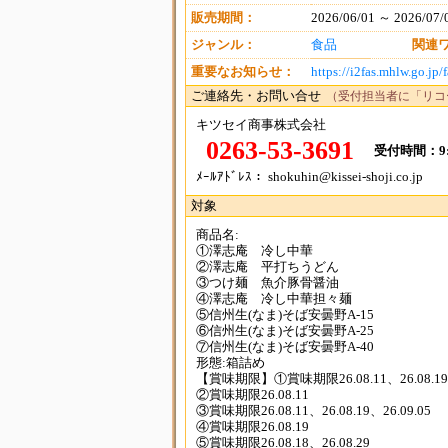
販売期間：
2026/06/01 ～ 2026/07/
ジャンル：
食品
関連
重要なお知らせ：
https://i2fas.mhlw.go.j
ご連絡先・お問い合せ
（受付担当者に「リコ
キツセイ商事株式会社
0263-53-3691
受付時間：9:
ﾒｰﾙｱﾄﾞﾚｽ： shokuhin@kissei-shoji.co.jp
対象
商品名:
①澤志庵 冷し中華
②澤志庵 平打ちうどん
③つけ麺 魚介豚骨醤油
④澤志庵 冷し中華担々麺
⑤信州生(なま)そば安曇野A-15
⑥信州生(なま)そば安曇野A-25
⑦信州生(なま)そば安曇野A-40
形態:箱詰め
【賞味期限】①賞味期限26.08.11、26.08.19
②賞味期限26.08.11
③賞味期限26.08.11、26.08.19、26.09.05
④賞味期限26.08.19
⑤賞味期限26.08.18、26.08.29