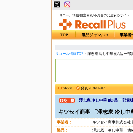
リコール情報/自主回収/不具合の安全安心サイト
TOP
製品ジャンル
事業者
▼
リコール情報TOP
>
澤志庵 冷し中華 他6品 一
ID:
56558
発表
2026/07/07
澤志庵 冷し中華 他6品 一部賞
キツセイ商事 「澤志庵 冷し中華
事業者：
キツセイ商事株式会社
製品：
澤志庵 冷し中華 他6