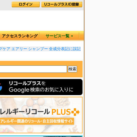
アクセスランキング
サービス一覧
▼
グケア エアリー シャンプー 全成分表記に誤記
◆
クリスプT.シェービン