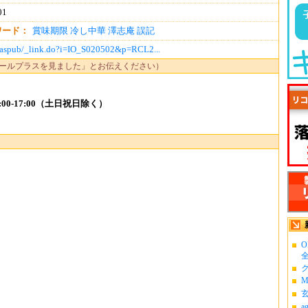
01
ワード：
賞味期限
冷し中華
澤志庵
誤記
p/faspub/_link.do?i=IO_S020502&p=RCL2...
ールプラスを見ました」とお伝えください）
00-17:00（土日祝日除く）
O
全
ク
M
a