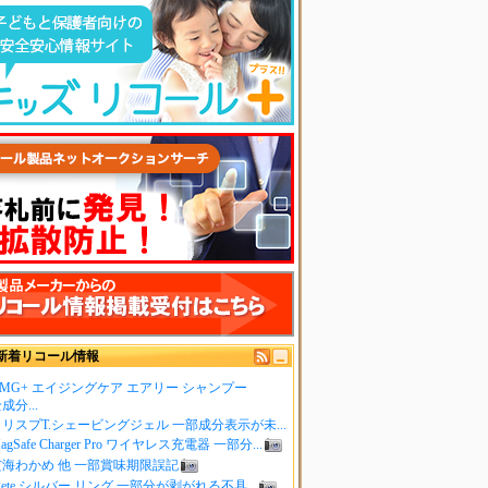
新着リコール情報
MG+ エイジングケア エアリー シャンプー
成分...
リスプT.シェービングジェル 一部成分表示が未...
agSafe Charger Pro ワイヤレス充電器 一部分...
玄海わかめ 他 一部賞味期限誤記
gete シルバー リング 一部分が剥がれる不具...