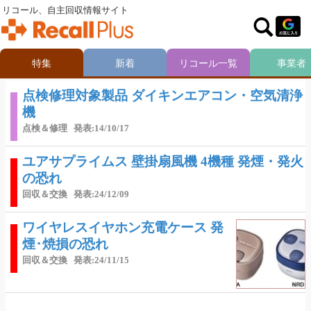
リコール、自主回収情報サイト
特集
新着
リコール一覧
事業者
点検修理対象製品 ダイキンエアコン・空気清浄
機
点検＆修理
発表:14/10/17
ユアサプライムス 壁掛扇風機 4機種 発煙・発火
の恐れ
回収＆交換
発表:24/12/09
ワイヤレスイヤホン充電ケース 発
煙･焼損の恐れ
回収＆交換
発表:24/11/15