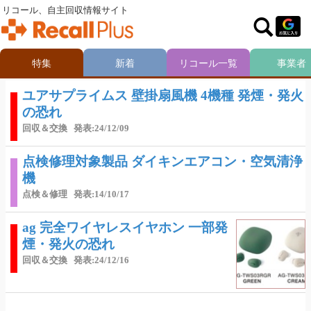
リコール、自主回収情報サイト
特集
新着
リコール一覧
事業者
ユアサプライムス 壁掛扇風機 4機種 発煙・発火
の恐れ
回収＆交換
発表:24/12/09
点検修理対象製品 ダイキンエアコン・空気清浄
機
点検＆修理
発表:14/10/17
ag 完全ワイヤレスイヤホン 一部発
煙・発火の恐れ
回収＆交換
発表:24/12/16