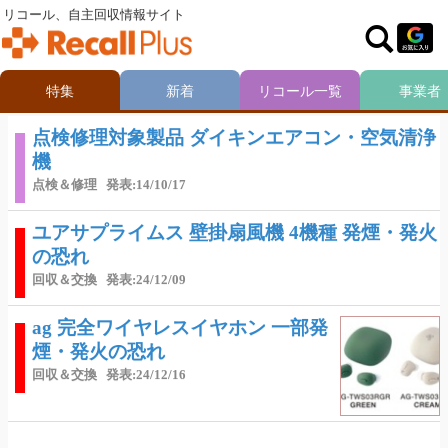
リコール、自主回収情報サイト
特集
新着
リコール一覧
事業者
点検修理対象製品 ダイキンエアコン・空気清浄
機
点検＆修理
発表:14/10/17
ユアサプライムス 壁掛扇風機 4機種 発煙・発火
の恐れ
回収＆交換
発表:24/12/09
ag 完全ワイヤレスイヤホン 一部発
煙・発火の恐れ
回収＆交換
発表:24/12/16