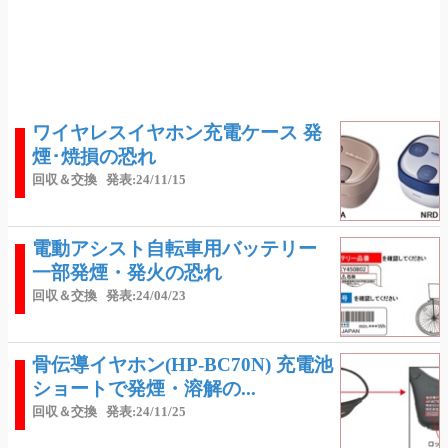
ワイヤレスイヤホン充電ケース 発
煙･焼損の恐れ
回収＆交換
発表:24/11/15
電動アシスト自転車用バッテリー
一部発煙・発火の恐れ
回収＆交換
発表:24/04/23
骨伝導イヤホン(HP-BC70N) 充電池
ショートで発煙・溶解の...
回収＆交換
発表:24/11/25