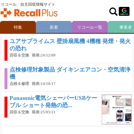
リコール、自主回収情報サイト
特集
新着
リコール一覧
事業者
ユアサプライムス 壁掛扇風機 4機種 発煙・発火
の恐れ
回収＆交換
発表:24/12/09
点検修理対象製品 ダイキンエアコン・空気清浄
機
点検＆修理
発表:14/10/17
Panasonic電気シェーバーUSBケー
ブル ショート発熱の恐...
回収＆交換
発表:25/05/21