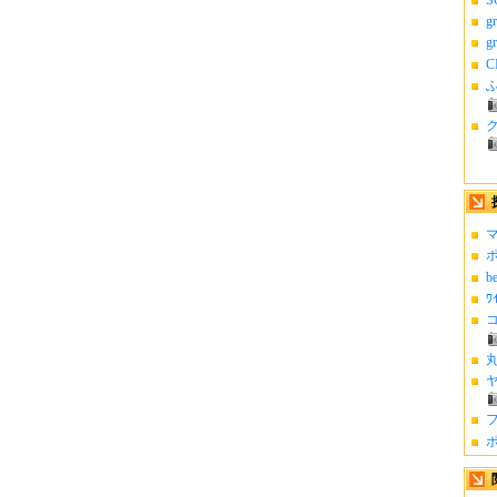
g
g
C
ふ
マ
ポ
b
ﾜ
コ
丸
ヤ
フ
ポ