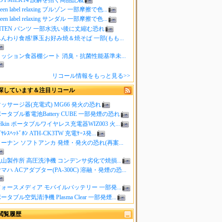
reen label relaxing ブルゾン 一部摩擦で色...
reen label relaxing サンダル 一部摩擦で色...
ITEN パンツ 一部水洗い後に丈縮む恐れ
んわり食感!豚玉お好み焼＆焼そば 一部(もも...
クッション食器棚シート 消臭・抗菌性能基準未...
リコール情報をもっと見る>>
探しています＆注目リコール
ッサージ器(充電式) MG66 発火の恐れ
ータブル蓄電池Battery CUBE 一部発煙の恐れ
elkin ポータブルワイヤレス充電器WIZ003 火...
ｲﾔﾚｽﾍｯﾄﾞﾎﾝ ATH-CK3TW 充電ｹｰｽ発...
ーナン ソフトアンカ 発煙・発火の恐れ(再案...
山製作所 高圧洗浄機 コンデンサ劣化で焼損...
マハ ACアダプター(PA-300C) 溶融・発煙の恐...
ォースメディア モバイルバッテリー 一部発...
ータブル空気清浄機 Plasma Clear 一部発煙...
閲覧履歴