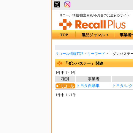
リコール情報/自主回収/不具合の安全安心サイト
TOP
製品ジャンル
事業者
▼
リコール情報TOP
>
キーワード
>
「ダンパステー
「ダンパステー」 関連
1件中 1～1件
種別
事業者
トヨタ自動車
トヨタ/レク
1件中 1～1件