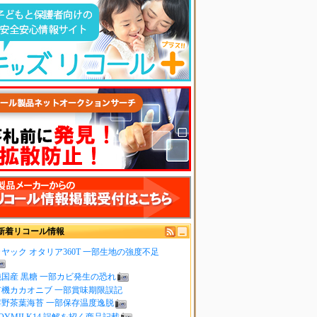
新着リコール情報
ヤック オタリア360T 一部生地の強度不足
純国産 黒糖 一部カビ発生の恐れ
有機カカオニブ 一部賞味期限誤記
嬉野茶葉海苔 一部保存温度逸脱
OYMILK14 誤解を招く商品記載