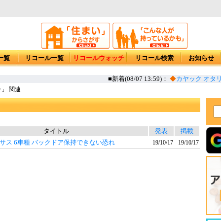
一覧
リコール一覧
リコールウォッチ
リコール検索
お知らせ
■新着(08/07 13:59)：
◆
カヤック オタリ
」 関連
タイトル
発表
掲載
サス 6車種 バックドア保持できない恐れ
19/10/17
19/10/17