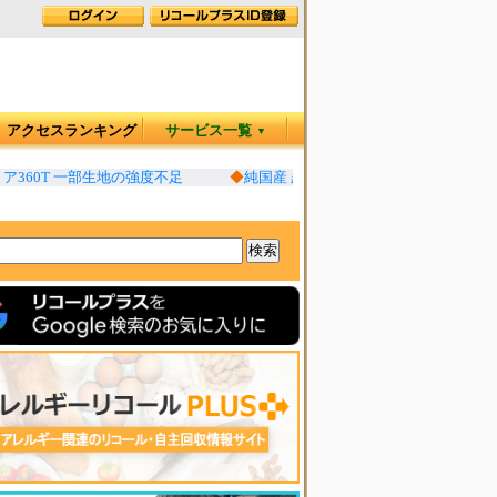
アクセスランキング
サービス一覧
▼
ア360T 一部生地の強度不足
◆
純国産 黒糖 一部カビ発生の恐れ