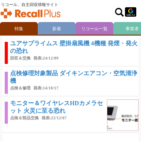
リコール、自主回収情報サイト
特集
新着
リコール一覧
事業者
ユアサプライムス 壁掛扇風機 4機種 発煙・発火
の恐れ
回収＆交換
発表:24/12/09
点検修理対象製品 ダイキンエアコン・空気清浄
機
点検＆修理
発表:14/10/17
モニター＆ワイヤレスHDカメラセ
ット 火災に至る恐れ
点検＆部品交換
発表:22/12/07