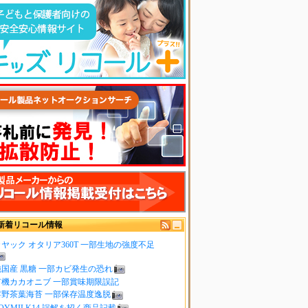
新着リコール情報
ヤック オタリア360T 一部生地の強度不足
純国産 黒糖 一部カビ発生の恐れ
有機カカオニブ 一部賞味期限誤記
嬉野茶葉海苔 一部保存温度逸脱
OYMILK14 誤解を招く商品記載