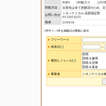
KQ03 180錠入り 2,65
対処方法
出荷先は全て把握済のため、文
シオノケミカル 品質保証部
お問い合せ
03-5202-0235
発表
23/04/18
1件中 1～1件を掲載日の降順に表示
■フリーワード
■発表日[
?
]
～
■種別とジャンル[
?
]
■事業者
シオノケミカル