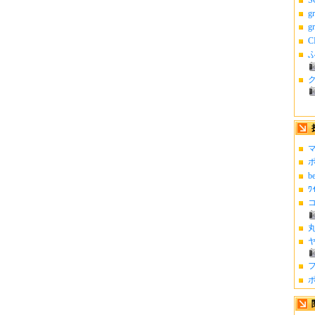
g
g
C
ふ
マ
ポ
b
ﾜ
コ
丸
ヤ
フ
ポ