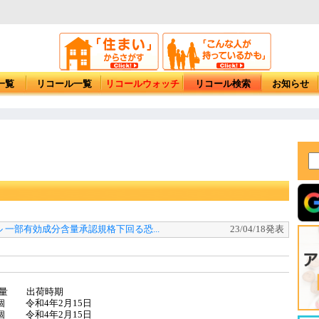
一覧
リコール一覧
リコールウォッチ
リコール検索
お知らせ
 一部有効成分含量承認規格下回る恐...
23/04/18発表
量 出荷時期
4個 令和4年2月15日
9個 令和4年2月15日