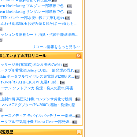
reen label relaxing ブルゾン 一部摩擦で色...
reen label relaxing サンダル 一部摩擦で色...
ITEN パンツ 一部水洗い後に丈縮む恐れ
んわり食感!豚玉お好み焼＆焼そば 一部(もも...
クッション食器棚シート 消臭・抗菌性能基準未...
リコール情報をもっと見る>>
探しています＆注目リコール
ッサージ器(充電式) MG66 発火の恐れ
ータブル蓄電池Battery CUBE 一部発煙の恐れ
elkin ポータブルワイヤレス充電器WIZ003 火...
ｲﾔﾚｽﾍｯﾄﾞﾎﾝ ATH-CK3TW 充電ｹｰｽ発...
ーナン ソフトアンカ 発煙・発火の恐れ(再案...
山製作所 高圧洗浄機 コンデンサ劣化で焼損...
マハ ACアダプター(PA-300C) 溶融・発煙の恐...
ォースメディア モバイルバッテリー 一部発...
ータブル空気清浄機 Plasma Clear 一部発煙...
閲覧履歴