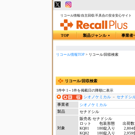
リコール情報/自主回収/不具合の安全安心サイト
TOP
製品ジャンル
事業者
▼
リコール情報TOP
>
リコール/回収検索
リコール/回収検索
1件中 1～1件を掲載日の降順に表示
シオノケミカル
－
セナドシル
事業者
シオノケミカル
製品
セナドシル
販売名:セナドシル
ロット 包装形態 出荷数
対象
KQ01 180錠入り 2,80
KQ02 180錠入り 2,95