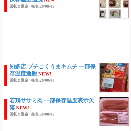
回収＆返金
発表:26/08/05
知多店 プチこくうまキムチ 一部保
存温度逸脱
NEW!
回収＆返金
発表:26/08/05
若鶏ササミ肉 一部保存温度表示欠
落
NEW!
回収＆返金
発表:26/08/05