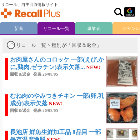
リコール、自主回収情報サイト
新着
リコール一覧
事業者
ジャンル
リコール一覧 > 種別が「回収＆返金」
お肉屋さんのコロッケ 一部(えび,か
に,鶏肉,ゼラチン)表示欠落...
NEW!
回収＆返金
発表:26/08/05
むね肉のやみつきチキン 一部(卵,乳
成分)表示欠落
NEW!
回収＆返金
発表:26/08/05
長池店 鮮魚生鮮加工品 8品目 一部
保存温度逸脱
NEW!