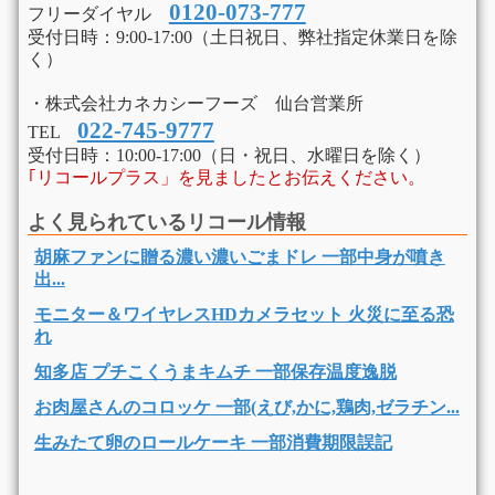
0120-073-777
フリーダイヤル
受付日時：9:00-17:00（土日祝日、弊社指定休業日を除
く）
・株式会社カネカシーフーズ 仙台営業所
022-745-9777
TEL
受付日時：10:00-17:00（日・祝日、水曜日を除く）
｢リコールプラス」を見ましたとお伝えください。
よく見られているリコール情報
胡麻ファンに贈る濃い濃いごまドレ 一部中身が噴き
出...
モニター＆ワイヤレスHDカメラセット 火災に至る恐
れ
知多店 プチこくうまキムチ 一部保存温度逸脱
お肉屋さんのコロッケ 一部(えび,かに,鶏肉,ゼラチン...
生みたて卵のロールケーキ 一部消費期限誤記