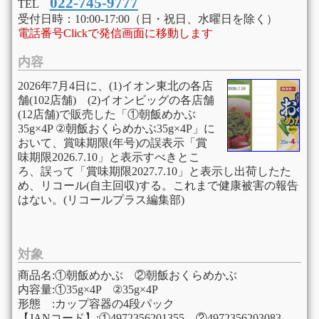
022-745-9777
TEL
受付日時：10:00-17:00（日・祝日、水曜日を除く）
電話番号Clickで発信画面に移動します
内容
2026年7月4日に、(1)イオン東北の各店
舗(102店舗) (2)イオンビッグの各店舗
(12店舗)で販売した「①朝飯めかぶ
35g×4P ②朝飯おくらめかぶ35g×4P」に
おいて、賞味期限(年号)の誤表示「賞
味期限2026.7.10」と表示すべきとこ
ろ、誤って「賞味期限2027.7.10」と表示し出荷したた
め、リコール(自主回収)する。これまで健康被害の報告
はない。(リコールプラス編集部)
対象
商品名:①朝飯めかぶ ②朝飯おくらめかぶ
内容量:①35g×4P ②35g×4P
形態 :カップ容器の4段パック
【JANコード】:①4972356201355 ②4972356203083