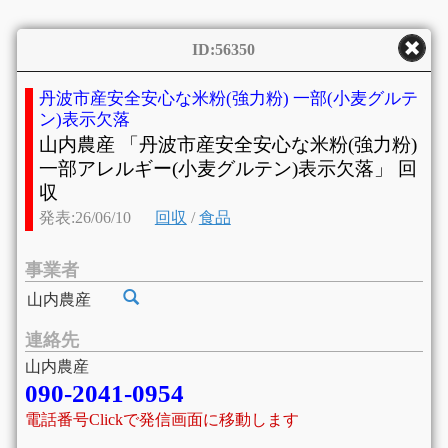
ID:56350
丹波市産安全安心な米粉(強力粉) 一部(小麦グルテ
ン)表示欠落
山内農産 「丹波市産安全安心な米粉(強力粉)
一部アレルギー(小麦グルテン)表示欠落」 回
収
発表:26/06/10
回収
/
食品
事業者
山内農産
連絡先
山内農産
090-2041-0954
電話番号Clickで発信画面に移動します