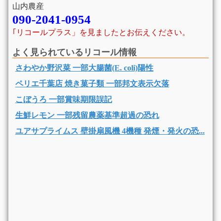
山内農産
090-2041-0954
｢リコールプラス」を見ましたとお伝えください。
よく見られているリコール情報
さわやか野沢菜 一部大腸菌(E. coli)陽性
ペリエ千葉店 焼き菓子類 一部邦文表示欠落
こぼうろ 一部賞味期限誤記
生鮮レモン 一部残留農薬基準超過の恐れ
ユアサプライムス 壁掛扇風機 4機種 発煙・発火の恐...