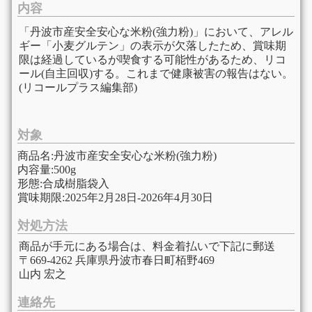
内容
「丹波市産安全安心な米粉(強力粉)」において、アレル
ギー「小麦グルテン」の表示が欠落したため、賞味期
限は経過しているが喫食する可能性があるため、リコ
ール(自主回収)する。これまで健康被害の報告はない。
(リコールプラス編集部)
対象
商品名:丹波市産安全安心な米粉(強力粉)
内容量:500g
形態:合成樹脂袋入
賞味期限:2025年2月28日-2026年4月30日
対処方法
商品が手元にある場合は、料金着払いで下記に郵送
〒669-4262 兵庫県丹波市春日町栢野469
山内 宏之
連絡先