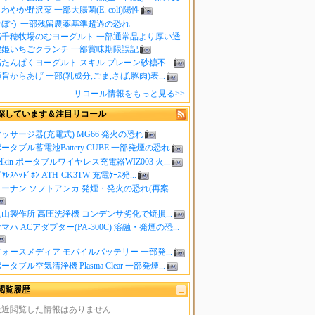
わやか野沢菜 一部大腸菌(E. coli)陽性
ごぼう 一部残留農薬基準超過の恐れ
高千穂牧場のむヨーグルト 一部通常品より厚い透...
濃姫いちごクランチ 一部賞味期限誤記
たんぱくヨーグルト スキル プレーン砂糖不...
旨からあげ 一部(乳成分,ごま,さば,豚肉)表...
リコール情報をもっと見る>>
探しています＆注目リコール
ッサージ器(充電式) MG66 発火の恐れ
ータブル蓄電池Battery CUBE 一部発煙の恐れ
elkin ポータブルワイヤレス充電器WIZ003 火...
ｲﾔﾚｽﾍｯﾄﾞﾎﾝ ATH-CK3TW 充電ｹｰｽ発...
ーナン ソフトアンカ 発煙・発火の恐れ(再案...
山製作所 高圧洗浄機 コンデンサ劣化で焼損...
マハ ACアダプター(PA-300C) 溶融・発煙の恐...
ォースメディア モバイルバッテリー 一部発...
ータブル空気清浄機 Plasma Clear 一部発煙...
閲覧履歴
最近閲覧した情報はありません