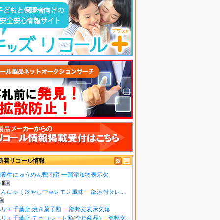
新着リコール情報
和養生にゅうめん鴨南蛮 一部添加物表示欠
落
こんにゃく冷やし中華レモン風味 一部添付タレ...
ペリエ千葉店 焼き菓子類 一部邦文表示欠落
リエ千葉店 チョコレート類(全15商品) 一部邦文...