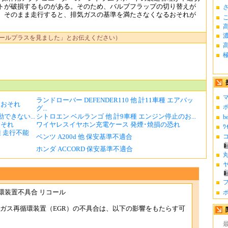
トが破損するものがある。そのため、バルブフラップの切り替えが
さ
。そのまま走行すると、排気ガスの基準を満たさなくなるおそれが
ールプラスを見ました」とお伝えください）
高
極
マ
ランドローバー DEFENDER110 他 計11車種 エアバッ
るおそれ
ポ
グ...
できない...
シトロエン ベルランゴ 他 計9車種 エンジン停止のお...
b
るおそれ
ワイヤレスイヤホン充電ケース 発煙･焼損の恐れ
ﾜ
車種 走行不能
ベンツ A200d 他 保安基準不適合
コ
ホンダ ACCORD 保安基準不適合
丸
ヤ
フ
環装置不具合 リコール
ポ
気ガス再循環装置（EGR）の不具合は、以下の影響をもたらす可