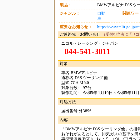
製品：
BMWアルピナ D3S 
ジャンル：
自動
関連ワー
車
重要なお知らせ：
https://www.mlit.go.jp/r
ご連絡先・お問い合せ
（受付担当者に「リコ
ニコル・レーシング・ジャパン
044-541-3011
対象
車名:BMWアルピナ
通称名:D3S ツーリング 他
型式:7CA-3U40
対象台数: 97台
製作期間: 令和5年 1月10日～令和5年11月
対処方法
届出番号:外3896
内容
「BMWアルピナ D3S ツーリング他」
おそれがあるとして、排気ガスの基準を満
再循環装置(EGR)において、バルブフラ