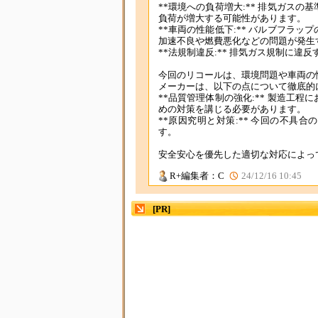
**環境への負荷増大:** 排気ガス
負荷が増大する可能性があります。
**車両の性能低下:** バルブフラ
加速不良や燃費悪化などの問題が発生
**法規制違反:** 排気ガス規制に
今回のリコールは、環境問題や車両の
メーカーは、以下の点について徹底的
**品質管理体制の強化:** 製造工
めの対策を講じる必要があります。
**原因究明と対策:** 今回の不
す。
安全安心を優先した適切な対応によっ
R+編集者：C
24/12/16 10:45
[PR]