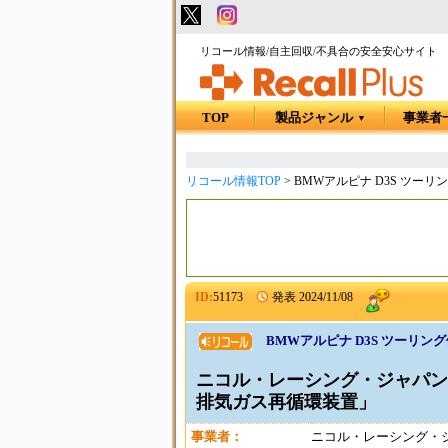
リコール情報/自主回収/不具合の安全安心サイト
TOP
製品ジャンル
事業者
▼
リコール情報TOP
>
BMWアルピナ D3S ツー
ID:
51173
発表
2024/11/08
BMWアルピナ D3S ツーリ
ニコル・レーシング・ジャパン 
排気ガス再循環装置」
事業者：
ニコル・レーシング・