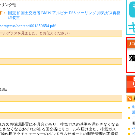
ツーリング他
ド：
国交省
国土交通省
BMW
アルピナ
D3S
ツーリング
排気ガス再循
環装置
eport/press/content/001850654.pdf
ールプラスを見ました」とお伝えください）
13日
の排気ガス再循環装置に不具合があり、排気ガスの基準を満たさなくなる
たさなくなるおそれがある国交省にリコールを届け出た。排気ガス
ップ操作用アクチュエーターのペンドラムサポートの製造管理が不適切
ペ