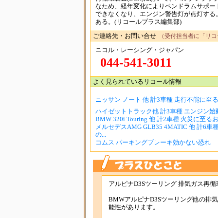
なため、経年変化によりペンドラムサポー
できなくなり、エンジン警告灯が点灯する
ある。(リコールプラス編集部)
ご連絡先・お問い合せ
（受付担当者に「リコ
ニコル・レーシング・ジャパン
044-541-3011
よく見られているリコール情報
ニッサン ノート 他 計3車種 走行不能に至
ハイゼットトラック他 計3車種 エンジン始動
BMW 320i Touring 他 計2車種 火災に至
メルセデスAMG GLB35 4MATIC 他 計6
の...
コムス パーキングブレーキ効かない恐れ
アルピナD3Sツーリング 排気ガス再循
BMWアルピナD3Sツーリング他の排
能性があります。