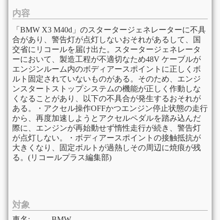
内容
「BMW X3 M40d」のスタータージェネレーターに不具
合があり、警告灯が点灯しないおそれがあるして、国
交省にリコールを届け出た。スタータージェネレータ
ーにおいて、製造工程が不適切なため48V ケーブルが
エンジンルーム内のボディアースポイントに正しくボ
ルト固定されていないものがある。そのため、エンジ
ンスタートストップシステムの機能が正しく作動しな
くなることがあり、以下の不具合が発生するおそれが
ある。・アクセル操作OFFかつエンジン停止状態の走行
から、再度加速しようとアクセルペダルを踏み込んだ
際に、エンジンが再始動せず惰性走行が続き、警告灯
が点灯しない。・ボディアースポイントの接触抵抗が
大きくなり、固定ボルトが過熱しその周辺に焼痕が残
る。(リコールプラス編集部)
対象
車名:
BMW