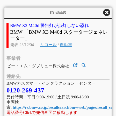
ID:48445
BMW X3 M40d 警告灯が点灯しない恐れ
BMW 「BMW X3 M40d スタータージェネレ
ーター」
発表:23/12/04
リコール
/
自動車
事業者
ビー・エム・ダブリュー株式会社
連絡先
BMWカスタマー・インタラクション・センター
0120-269-437
受付時間：平日 9:00-19:00 / 土日祝 9:00-18:00
車両検
索:
https://rs.bmw.co.jp/recallsearchbmwweb/pages/recall_sear
電話番号Clickで発信画面に移動します