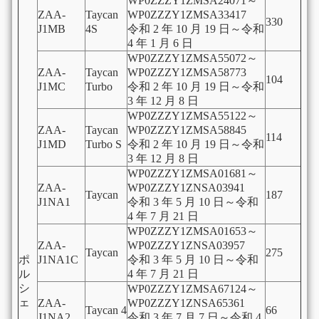
WP0ZZZY1ZMSA24071
～
ZAA-
Taycan
WP0ZZZY1ZMSA33417
330
J1MB
4S
令和
2
年
10
月
19
日～令和
4
年
1
月
6
日
WP0ZZZY1ZMSA55072
～
ZAA-
Taycan
WP0ZZZY1ZMSA58773
104
J1MC
Turbo
令和
2
年
10
月
19
日～令和
3
年
12
月
8
日
WP0ZZZY1ZMSA55122
～
ZAA-
Taycan
WP0ZZZY1ZMSA58845
114
J1MD
Turbo S
令和
2
年
10
月
19
日～令和
3
年
12
月
8
日
WP0ZZZY1ZMSA01681
～
ZAA-
WP0ZZZY1ZNSA03941
Taycan
187
J1NA1
令和
3
年
5
月
10
日～令和
4
年
7
月
21
日
WP0ZZZY1ZMSA01653
～
ZAA-
WP0ZZZY1ZNSA03957
Taycan
275
ポ
J1NA1C
令和
3
年
5
月
10
日～令和
ル
4
年
7
月
21
日
シ
WP0ZZZY1ZMSA67124
～
ェ
ZAA-
WP0ZZZY1ZNSA65361
Taycan 4
66
J1NA2
令和
3
年
7
月
7
日～令和
4