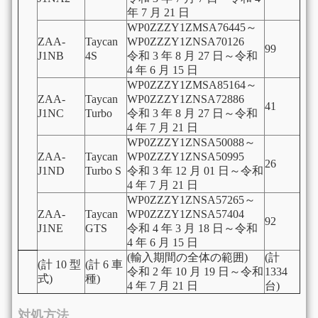
年
7
月
21
日
WP0ZZZY1ZMSA76445
～
ZAA-
Taycan
WP0ZZZY1ZNSA70126
99
J1NB
4S
令和
3
年
8
月
27
日～令和
4
年
6
月
15
日
WP0ZZZY1ZMSA85164
～
ZAA-
Taycan
WP0ZZZY1ZNSA72886
41
J1NC
Turbo
令和
3
年
8
月
27
日～令和
4
年
7
月
21
日
WP0ZZZY1ZNSA50088
～
ZAA-
Taycan
WP0ZZZY1ZNSA50995
26
J1ND
Turbo S
令和
3
年
12
月
01
日～令和
4
年
7
月
21
日
WP0ZZZY1ZNSA57265
～
ZAA-
Taycan
WP0ZZZY1ZNSA57404
92
J1NE
GTS
令和
4
年
3
月
18
日～令和
4
年
6
月
15
日
(輸入期間の全体の範囲)
(計
(計
10
型
(
計
6
車
令和
2
年
10
月
19
日～令和
1334
式)
種)
4
年
7
月
21
日
台)
対処方法