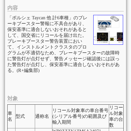
内容
「ポルシェ Taycan 他 計6車種」のブレ
ーキブースター警報に不具合があり、
保安基準に適合しないおそれがあると
して、国交省にリコールを届け出た。
ブレーキブースター警告装置におい
て、インストルメントクラスタのプロ
グラムが不適切なため、ブレーキブースターの故障時
に警告灯が点灯せず、警告メッセージ確認後には誤っ
た警告灯が点灯し、保安基準に適合しないおそれがあ
る。(R+編集部)
対象
リコー
リコール対象車の車台番号
車
ル
対象
型式
通称名
(シリアル番号)の範囲及び
名
車の台
輸入期間
数