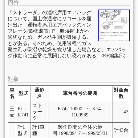
内容
「ストラーダ」の運転席用エアバッグ
について、国土交通省にリコールを届
け出た。運転者席用エアバッグのイン
フレータ(膨張装置)で、吸湿防止が不
適切なため、ガス発生剤が吸湿するこ
とがある。そのため、使用過程でガス
発生剤が吸湿や乾燥を繰り返した場合など、エアバッ
グ作動時に正常に展開しない恐れがある。(R+編集部)
対象
車
通称
対象台
型式
車台番号の範囲
名
名
数
スト
三
KC-
K74-1100002 ～ K74-
ラー
43
菱
K74T
1100969
ダ
計1
計1車
製作期間の全体の範
計43台
型式
種
囲:1998/09/17～1999/05/31