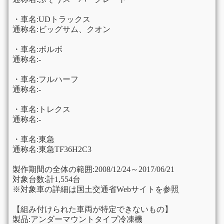
・車名:UDトラックス
通称名:ビッグサム、クオン
・車名:ボルボ
通称名:-
・車名:フルハーフ
通称名:-
・車名:トレクス
通称名:-
・車名:東急
通称名:東急TF36H2C3
製作期間の全体の範囲:2008/12/24～2017/06/21
対象台数:計1,554台
※対象車の詳細は国土交通省Webサイトを参照
【組み付けられた車両が特定できないもの】
製品:アンダーマウントタイプ冷凍機