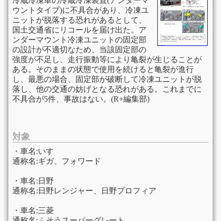
冷蔵冷凍車の冷蔵冷凍装置(アンダーマ
ウントタイプ)に不具合があり、冷凍ユ
ニットが脱落する恐れがあるとして、
国土交通省にリコールを届け出た。ア
ンダーマウント冷凍ユニットの固定部
の設計が不適切なため、当該固定部の
強度が不足し、走行振動等により亀裂が生じることが
ある。そのままの状態で使用を続けると亀裂が進行
し、最悪の場合、固定部が破断して冷凍ユニットが脱
落し、他の交通の妨げとなる恐れがある。これまでに
不具合が5件、事故はない。(R+編集部)
対象
・車名:いすゞ
通称名:ギガ、フォワード
・車名:日野
通称名:日野レンジャー、日野プロフィア
・車名:三菱
通称名:ふそうスーパーグレート